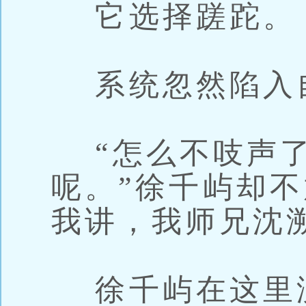
它选择蹉跎。
系统忽然陷入
“怎么不吱声了
呢。”徐千屿却不
我讲，我师兄沈
徐千屿在这里