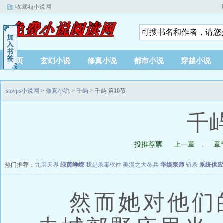
收藏4g小说网
首页
玄幻小说
修真小说
都市小说
穿越小说
stovps小说网
>
修真小说
>
千屿
> 千屿 第10节
千屿
投推荐票
上一章
章
←
热门推荐：
九层天界
绿茵峥嵘
我是杀毒软件
美漫之大冬兵
华娱宗师
斩杀
系统供应
然而她对他们