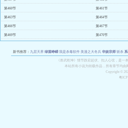
第460节
第461节
第463节
第464节
第466节
第467节
第469节
第470节
新书推荐：
九层天界
绿茵峥嵘
我是杀毒软件
美漫之大冬兵
华娱宗师
斩杀
系
空城
战争天堂
混元道纪
教练万岁
都市全能巨星
绝对交易
全职武神
位面复制
《兽武乾坤》情节跌宕起伏、扣人心弦，是一本情
本站所有小说为转载作品，所有章节均由
Copyright © 2
粤IC