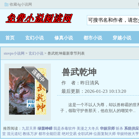
收藏4g小说网
首页
玄幻小说
修真小说
都市小说
穿越小说
stovps小说网
>
玄幻小说
> 兽武乾坤最新章节列表
兽武乾坤
作 者：昨日清风
最后更新：2026-01-23 10:13:20
这是一个不以人为尊，却以兽称霸的世
子，领取守护兽那天，他在别人的嘲笑中...
推荐阅读：
九层天界
绿茵峥嵘
我是杀毒软件
美漫之大冬兵
华娱宗师
斩杀
系统供应
堂
混元道纪
教练万岁
都市全能巨星
绝对交易
全职武神
位面复制大师
华娱特效大亨