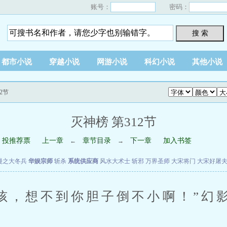
账号：
密码：
搜 索
都市小说
穿越小说
网游小说
科幻小说
其他小说
2节
灭神榜 第312节
投推荐票
上一章
章节目录
下一章
加入书签
←
→
漫之大冬兵
华娱宗师
斩杀
系统供应商
风水大术士
斩邪
万界圣师
大宋将门
大宋好屠
，想不到你胆子倒不小啊！”幻