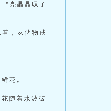
。”亮晶晶叹了
说着，从储物戒
的鲜花。
花随着水波破