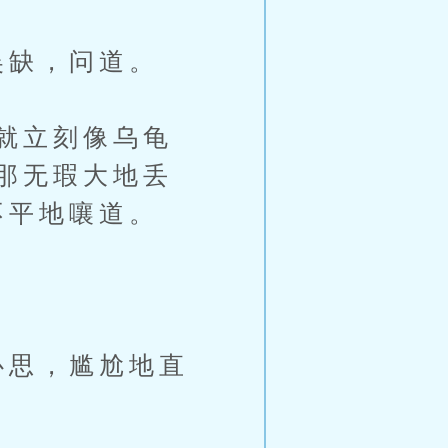
吴缺，问道。
就立刻像乌龟
那无瑕大地丢
不平地嚷道。
。
心思，尴尬地直