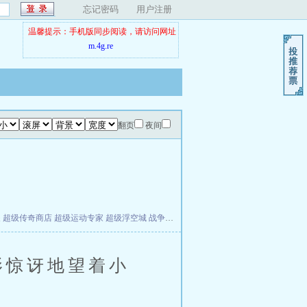
忘记密码
用户注册
温馨提示：手机版同步阅读，请访问网址
m.4g.re
翻页
夜间
夫
超级传奇商店
超级运动专家
超级浮空城
战争天堂
混元道纪
教练万岁
都市全能巨星
影惊讶地望着小