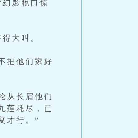
”幻影脱口惊
奋得大叫。
不把他们家好
。
轮从长眉他们
九莲耗尽，已
复才行。”