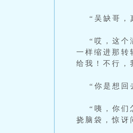
“吴缺哥，真
“哎，这个满
一样缩进那转
给我！不行，
“你是想回去
“咦，你们怎
挠脑袋，惊讶