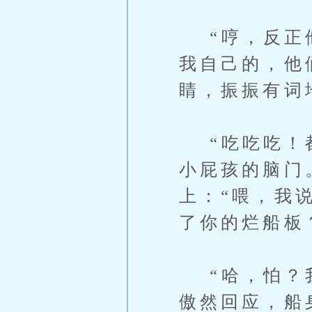
“哼，反正他
我自己的，他
睛，振振有词
“吃吃吃！都
小屁孩的脑门
上：“喂，我
了你的烂船板
“哈，怕？我
傲然回应，船