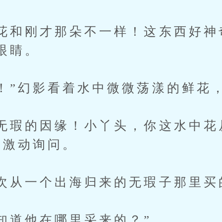
和刚才那朵不一样！这东西好神
眼睛。
”幻影看着水中微微荡漾的鲜花
瑕的因缘！小丫头，你这水中花
晶激动询问。
从一个出海归来的无瑕子那里买
道他在哪里采来的？”