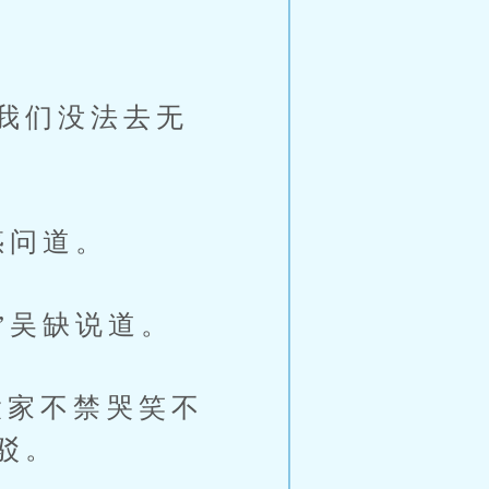
我们没法去无
惑问道。
”吴缺说道。
家不禁哭笑不
驳。