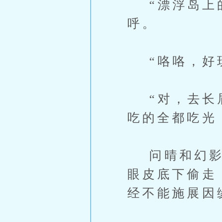
“漂浮岛上的
呼。
“咯咯，好玩
“对，去长眉
吃的全都吃光
问晴和幻影无
眼皮底下偷走
经不能施展因