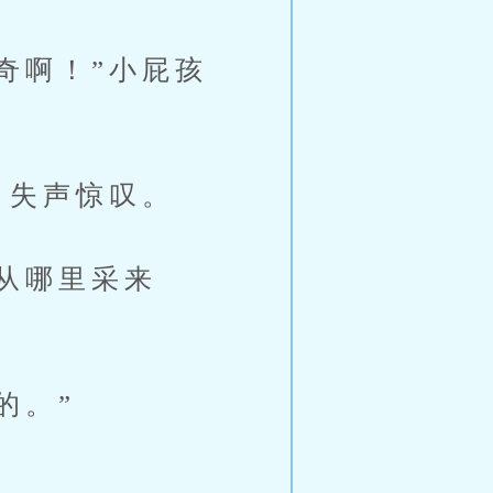
奇啊！”小屁孩
，失声惊叹。
从哪里采来
的。”