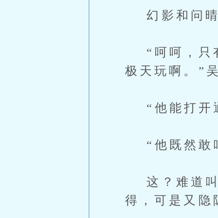
幻影和问晴
“呵呵，只有
极天玩啊。”
“他能打开通
“他既然敢叫
这？难道叫瑕
得，可是又隐