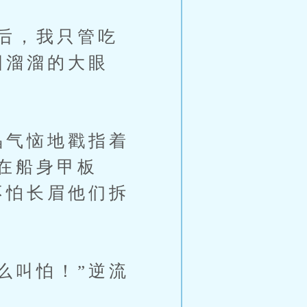
后，我只管吃
圆溜溜的大眼
晶气恼地戳指着
在船身甲板
不怕长眉他们拆
么叫怕！”逆流