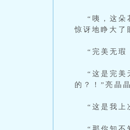
“咦，这朵花
惊讶地睁大了
“完美无瑕！
“这是完美无
的？！”亮晶
“这是我上次
“那你知不知