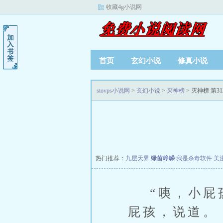
收藏4g小说网
首页
玄幻小说
修真小说
stovps小说网
>
玄幻小说
>
灭神榜
> 灭神榜 第31
热门推荐：
九层天界
绿茵峥嵘
我是杀毒软件
美
“咦，小屁孩
屁孩，说道。