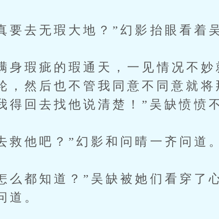
要去无瑕大地？”幻影抬眼看着
身瑕疵的瑕通天，一见情况不妙
轮，然后也不管我同意不同意就将
我得回去找他说清楚！”吴缺愤愤
救他吧？”幻影和问晴一齐问道
么都知道？”吴缺被她们看穿了
问道。