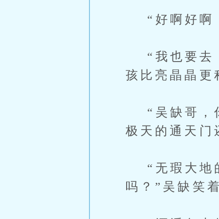
“好啊好啊，
“我也要去！
孩比亮晶晶更
“吴缺哥，你
极天的通天门
“无瑕大地的
吗？”吴缺笑