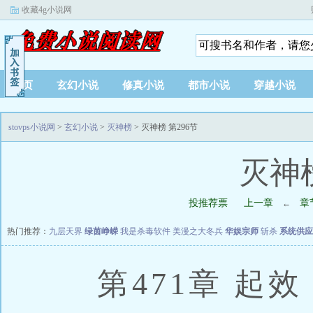
收藏4g小说网
首页
玄幻小说
修真小说
都市小说
穿越小说
stovps小说网
>
玄幻小说
>
灭神榜
> 灭神榜 第296节
灭神榜
投推荐票
上一章
章
←
热门推荐：
九层天界
绿茵峥嵘
我是杀毒软件
美漫之大冬兵
华娱宗师
斩杀
系统供应
第471章 起效