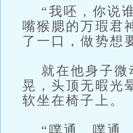
“我呸，你说谁
嘴猴腮的万瑕君
了一口，做势想
就在他身子微
晃，头顶无暇光
软坐在椅子上。
“噗通、噗通…