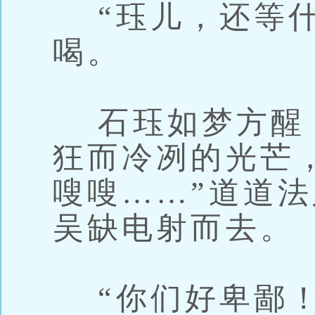
“珏儿，还等什
喝。
石珏如梦方醒
狂而冷冽的光芒
嗖嗖……”道道
吴缺电射而去。
“你们好卑鄙！