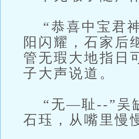
“恭喜中宝君神
阳闪耀，石家后
管无瑕大地指日
子大声说道。
“无—耻--”
石珏，从嘴里慢