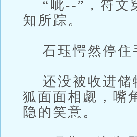
“呲--”，符
知所踪。
石珏愕然停住
还没被收进储
狐面面相觑，嘴
隐的笑意。