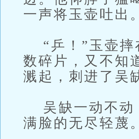
一声将玉壶吐出
“乒！”玉壶摔
数碎片，又不知
溅起，刺进了吴
吴缺一动不动
满脸的无尽轻蔑