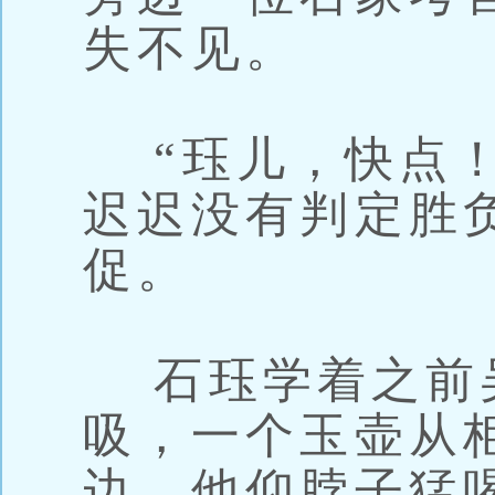
失不见。
“珏儿，快点！
迟迟没有判定胜
促。
石珏学着之前
吸，一个玉壶从
边。他仰脖子猛喝