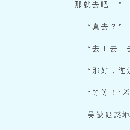
那就去吧！”
“真去？”
“去！去！去
“那好，逆流
“等等！”希
吴缺疑惑地