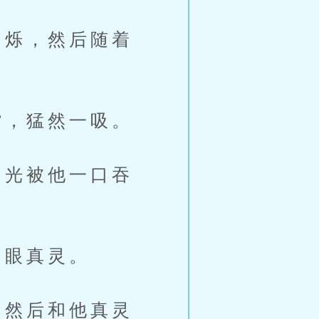
烁，然后随着
，猛然一吸。
光被他一口吞
眼真灵。
然后和他真灵