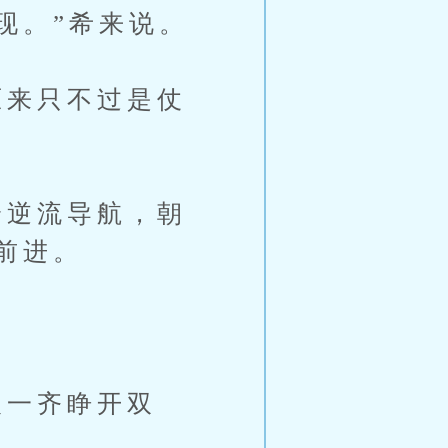
现。”希来说。
来只不过是仗
逆流导航，朝
前进。
一齐睁开双