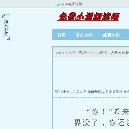
收藏4g小说网
首页
玄幻小说
修真小说
stovps小说网
>
玄幻小说
>
灭神榜
> 灭神榜 第26
热门推荐：
九层天界
绿茵峥嵘
我是杀毒软件
美
“你！”希来
界没了，你还