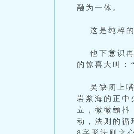
融为一体。
这是纯粹的
他下意识再次
的惊喜大叫：
吴缺闭上嘴停
岩浆海的正中
立，微微颤抖
动，法则的循
8字形法则之