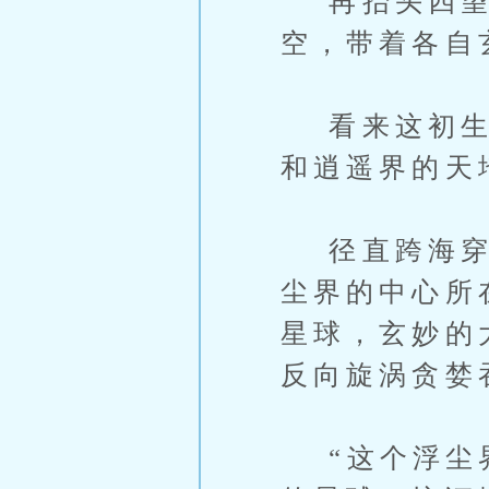
再抬头四望，
空，带着各自
看来这初生浮
和逍遥界的天
径直跨海穿星
尘界的中心所
星球，玄妙的
反向旋涡贪婪
“这个浮尘界