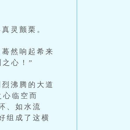
真灵颤栗。
蓦然响起希来
之心！”
烈沸腾的大道
之心临空而
环、如水流
好组成了这横