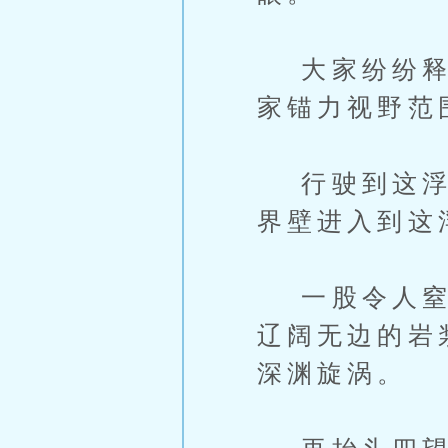
大家纷纷释放
家锚力视野范
行驶到这浮尘
界壁进入到这
一股令人窒息
辽阔无边的岩
深渊旋涡。