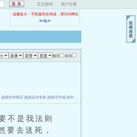
忘记密码
用户注册
温馨提示：手机版同步阅读，请访问网址
m.4g.re
翻页
夜间
夫
超级传奇商店
超级运动专家
超级浮空城
战争天堂
混元道纪
教练万岁
都市全能巨星
要不是我法则
然要去送死，