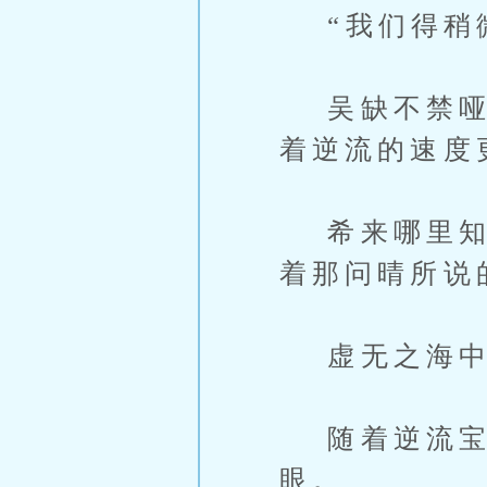
“我们得稍微
吴缺不禁哑然
着逆流的速度
希来哪里知道
着那问晴所说
虚无之海中
随着逆流宝
眼。