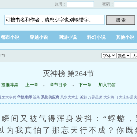
账号：
密码：
搜 索
都市小说
穿越小说
网游小说
科幻小说
其他小说
4节
灭神榜 第264节
投推荐票
上一章
章节目录
下一章
加入书签
←
→
漫之大冬兵
华娱宗师
斩杀
系统供应商
风水大术士
斩邪
万界圣师
大宋将门
大宋好屠
瞬间又被气得浑身发抖：“蜉蝣，
以为我真怕了那忘天行不成？你既