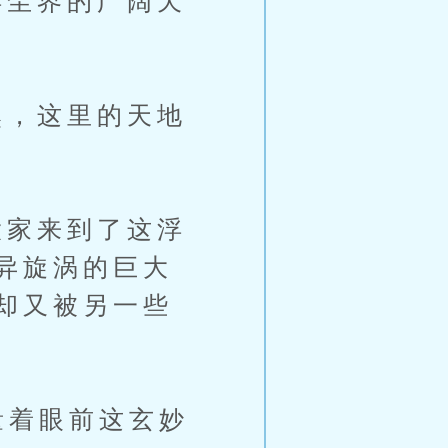
尘界的广阔天
，这里的天地
家来到了这浮
异旋涡的巨大
却又被另一些
量着眼前这玄妙