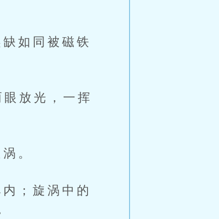
缺如同被磁铁
两眼放光，一挥
旋涡。
内；旋涡中的
。