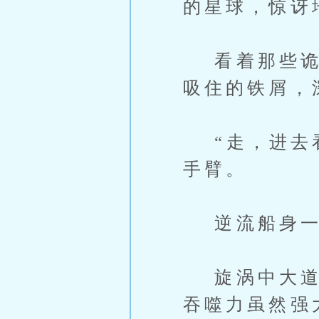
的星球，惊讶
看着那些诡异
吸住的铁屑，
“走，进去看
手臂。
逆流船身一
旋涡中大道洪
吞噬力虽然强