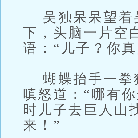
吴独呆呆望着
下，头脑一片空
语：“儿子？你真
蝴蝶抬手一拳
嗔怒道：“哪有
时儿子去巨人山
来！”