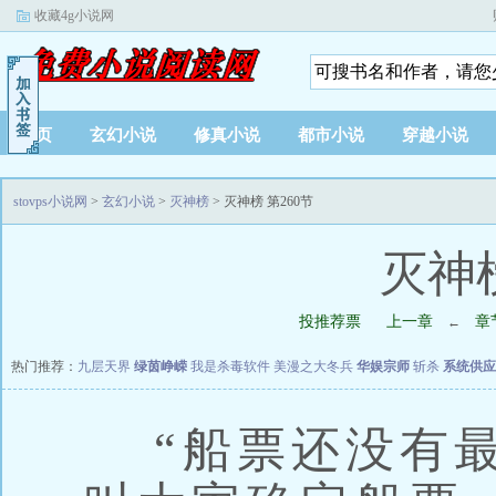
收藏4g小说网
首页
玄幻小说
修真小说
都市小说
穿越小说
stovps小说网
>
玄幻小说
>
灭神榜
> 灭神榜 第260节
灭神榜
投推荐票
上一章
章
←
热门推荐：
九层天界
绿茵峥嵘
我是杀毒软件
美漫之大冬兵
华娱宗师
斩杀
系统供应
“船票还没有最