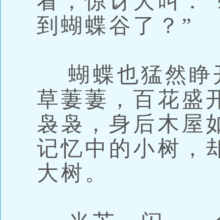
看，惊讶大叫：
到蝴蝶谷了？”
蝴蝶也猛然睁
草萋萋，百花盛
袅袅，身后木屋
记忆中的小树，
大树。