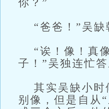
你？”
“爸爸！”吴缺
“诶！像！真像
子！”吴独连忙
其实吴缺小时
别像，但是自从“