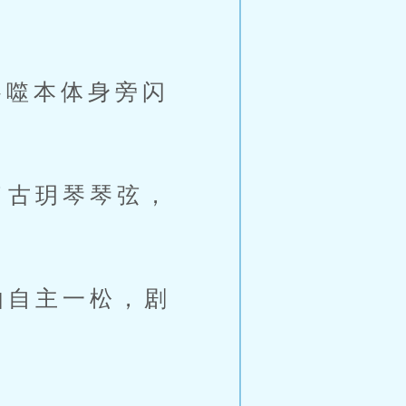
噬本体身旁闪
了古玥琴琴弦，
由自主一松，剧
。