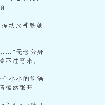
顶。
挥动灭神铁朝
……”无念分身
转不过弯来。
一个小小的旋涡
睛猛然张开。