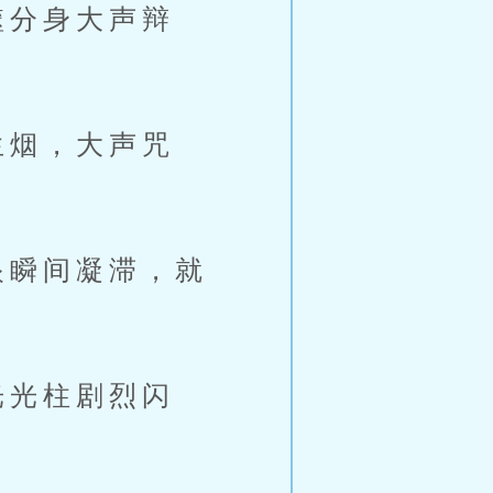
噬分身大声辩
生烟，大声咒
眼瞬间凝滞，就
光光柱剧烈闪