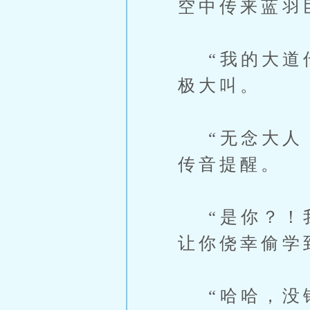
空中传来蓝羽
“我的大道传
极大叫。
“无念大人，
传音提醒。
“是你？！我
让你侥幸偷学
“哈哈，没错