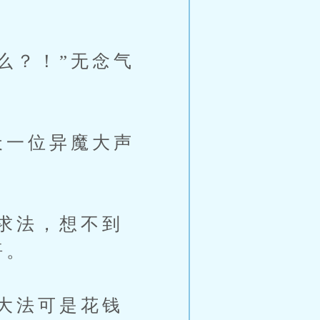
么？！”无念气
天一位异魔大声
求法，想不到
悟。
大法可是花钱