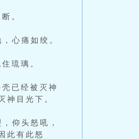
中断。
地，心痛如绞。
住琉璃。
壳已经被灭神
灭神目光下。
裂，仰头怒吼，
因此有此怒