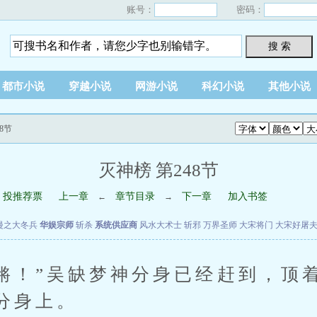
账号：
密码：
搜 索
都市小说
穿越小说
网游小说
科幻小说
其他小说
8节
灭神榜 第248节
投推荐票
上一章
章节目录
下一章
加入书签
←
→
漫之大冬兵
华娱宗师
斩杀
系统供应商
风水大术士
斩邪
万界圣师
大宋将门
大宋好屠
！”吴缺梦神分身已经赶到，顶
分身上。