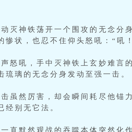
灭神铁荡开一个围攻的无念分身
的惨状，也忍不住仰头怒吼：“吼！
声怒吼，手中灭神铁上玄妙难言的
击琉璃的无念分身发动至强一击。
虽然厉害，却会瞬间耗尽他锚力
已经别无它法。
直默然观战的吞噬本体突然化作