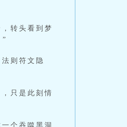
，转头看到梦
”
法则符文隐
，只是此刻情
一个吞噬黑洞