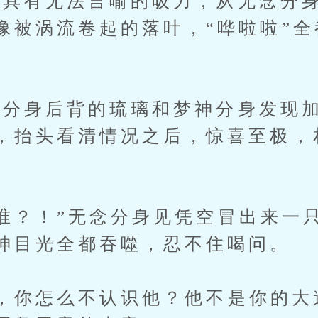
有无法言喻的吸力，从无念分身
像被涡流卷起的落叶，“哗啦啦”
身后背的琉璃和梦神分身发现加
，抬头看清情况之后，惊喜至极，
？！”无念分身见凭空冒出来一
神目光全都吞噬，忍不住喝问。
你怎么不认识他？他不是你的大