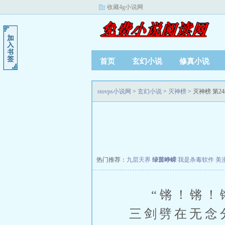
收藏4g小说网
首页
玄幻小说
修真小说
stovps小说网
>
玄幻小说
>
灭神榜
> 灭神榜 第24
热门推荐：
九层天界
绿茵峥嵘
我是杀毒软件
美
“锵！锵！锵
三剑劈在无念