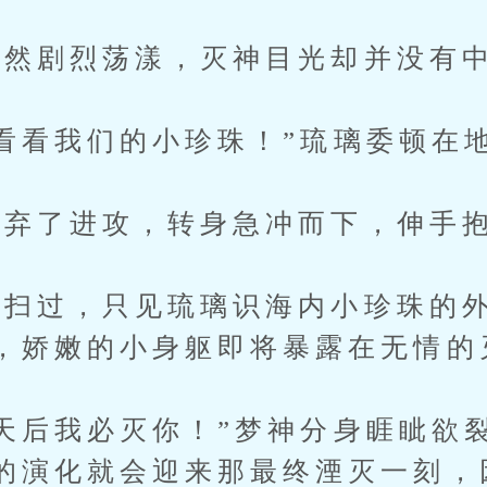
然剧烈荡漾，灭神目光却并没有
看我们的小珍珠！”琉璃委顿在
弃了进攻，转身急冲而下，伸手抱
过，只见琉璃识海内小珍珠的外
，娇嫩的小身躯即将暴露在无情的
后我必灭你！”梦神分身睚眦欲
的演化就会迎来那最终湮灭一刻，