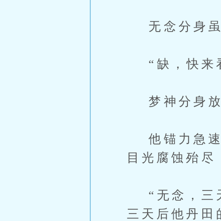
无念分身虽
“缺，快来看
梦神分身放
他锚力急速扫
目光腐蚀殆尽
“无念，三天
三天后他丹田