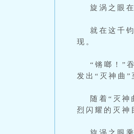
旋涡之眼在
就在这千钧一
现。
“锵啷！”吞
发出“灭神曲
随着“灭神曲
烈闪耀的灭神
旋涡之眼乘