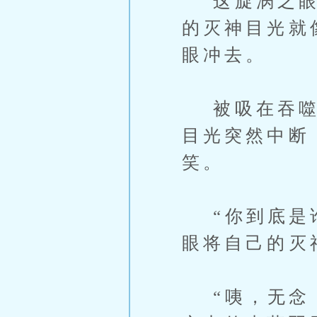
这旋涡之眼具
的灭神目光就
眼冲去。
被吸在吞噬分
目光突然中断
笑。
“你到底是谁
眼将自己的灭
“咦，无念，