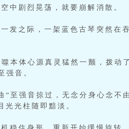
空中剧烈晃荡，就要崩解消散。
发之际，一架蓝色古琴突然在吞
噬本体心源真灵猛然一颤，拨动
”至强音。
”至强音掠过，无念分身心念不
目光光柱随即黯淡。
机稳住身形，重新开始缓慢旋转