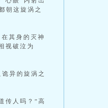
“心眼”内射出
全都朝这旋涡之
在其身的灭神
相视破泣为
只诡异的旋涡之
道传人吗？”高