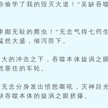
你偷学了我的毁灭大道！”吴缺吞
鄙无耻的爬虫！”无念气得七窍
猛然大盛，倾泻而下。
大的冲击之下，吞噬本体旋涡之
然塞住的车轮。
无念分身发出愤怒嘶吼，灭神目
缺吞噬本体的旋涡之眼挤爆。