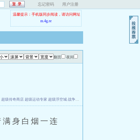
忘记密码
用户注册
温馨提示：手机版同步阅读，请访问网址
m.4g.re
翻页
夜间
夫
超级传奇商店
超级运动专家
超级浮空城
战争天堂
混元道纪
教练万岁
都市全能巨星
着满身白烟一连