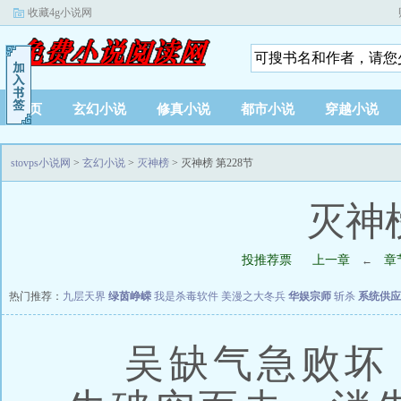
收藏4g小说网
首页
玄幻小说
修真小说
都市小说
穿越小说
stovps小说网
>
玄幻小说
>
灭神榜
> 灭神榜 第228节
灭神榜
投推荐票
上一章
章
←
热门推荐：
九层天界
绿茵峥嵘
我是杀毒软件
美漫之大冬兵
华娱宗师
斩杀
系统供应
吴缺气急败坏