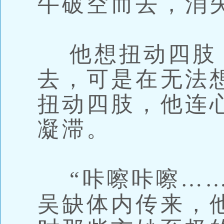
牛破空而去，消
他想扭动四肢
去，可是在无法
扭动四肢，他连
凝滞。
“咔嚓咔嚓……
吴缺体内传来，