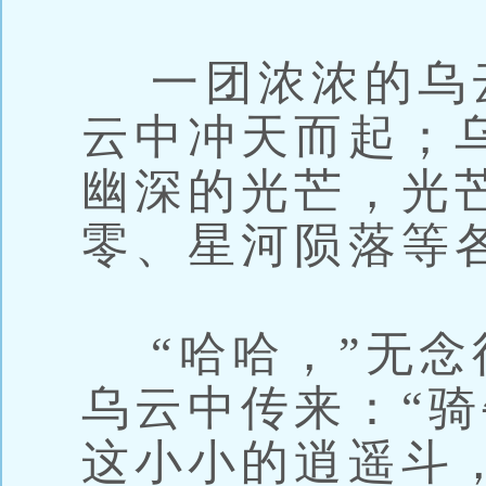
一团浓浓的乌
云中冲天而起；
幽深的光芒，光
零、星河陨落等
“哈哈，”无念
乌云中传来：“
这小小的逍遥斗