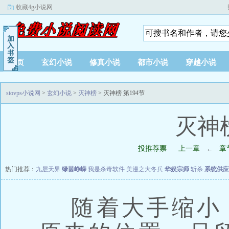
收藏4g小说网
首页
玄幻小说
修真小说
都市小说
穿越小说
stovps小说网
>
玄幻小说
>
灭神榜
> 灭神榜 第194节
灭神榜
投推荐票
上一章
章
←
热门推荐：
九层天界
绿茵峥嵘
我是杀毒软件
美漫之大冬兵
华娱宗师
斩杀
系统供应
随着大手缩小