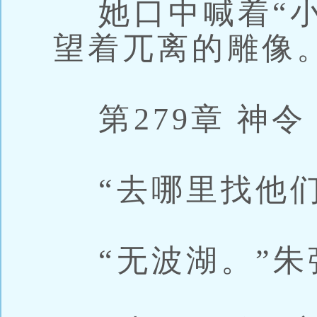
她口中喊着“小
望着兀离的雕像
第279章 神令
“去哪里找他们
“无波湖。”朱