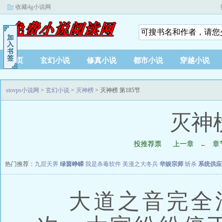
收藏4g小说网
首页
玄幻小说
修真小说
都市小说
穿越小说
stovps小说网
>
玄幻小说
>
灭神榜
> 灭神榜 第185节
灭神榜
投推荐票
上一章
章
←
热门推荐：
九层天界
绿茵峥嵘
我是杀毒软件
美漫之大冬兵
华娱宗师
斩杀
系统供应
大道之音完全