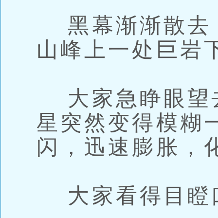
黑幕渐渐散去
山峰上一处巨岩
大家急睁眼望
星突然变得模糊
闪，迅速膨胀，
大家看得目瞪