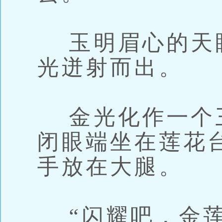
玉明眉心的天
光迸射而出。
金光化作一个
闭眼端坐在莲花
手放在大腿。
“闪耀吧，金莲