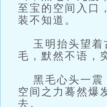
至宝的空间入口
装不知道。
玉明抬头望着
毛，默然不语，
黑毛心头一震
空间之力蓦然爆
去。