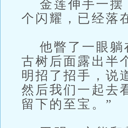
金莲伸手一摆
个闪耀，已经落
他瞥了一眼躺
古树后面露出半
明招了招手，说
然后我们一起去
留下的至宝。”