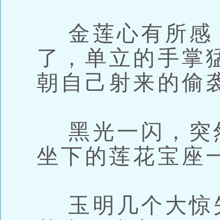
金莲心有所感
了，单立的手掌
朝自己射来的偷
黑光一闪，突
坐下的莲花宝座
玉明几个大惊失