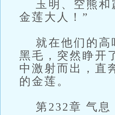
玉明、空熊和霹
金莲大人！”
就在他们的高
黑毛，突然睁开
中激射而出，直
的金莲。
第232章 气息