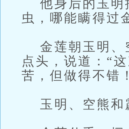
他身后的玉明插
虫，哪能瞒得过
金莲朝玉明、
点头，说道：“
苦，但做得不错！
玉明、空熊和