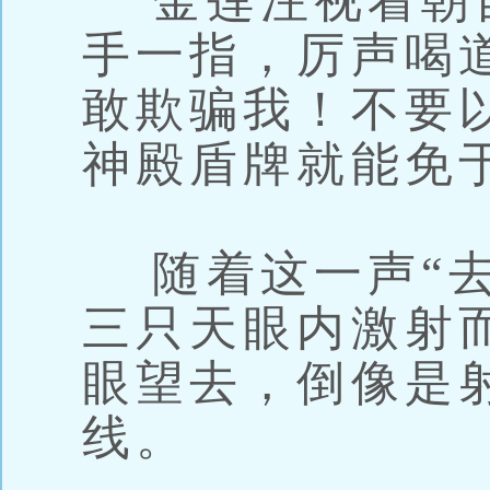
金莲注视着朝
手一指，厉声喝
敢欺骗我！不要
神殿盾牌就能免
随着这一声“去
三只天眼内激射
眼望去，倒像是
线。