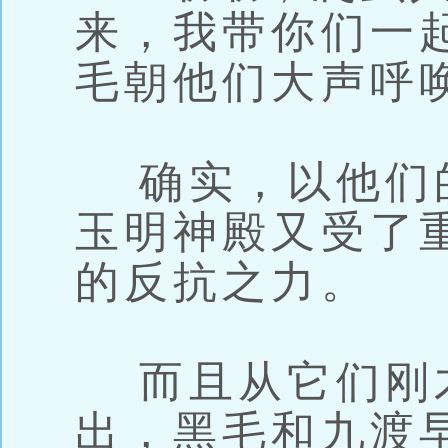
来，我带你们一
毛朝他们大声呼
确实，以他们
玉明神殿又受了
的反抗之力。
而且从它们刚
出，黑毛和九渡