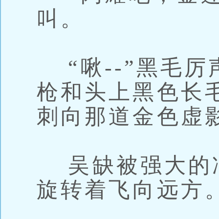
叫。
“啾--”黑毛
枪和头上黑色长
刺向那道金色虚
吴缺被强大的
旋转着飞向远方