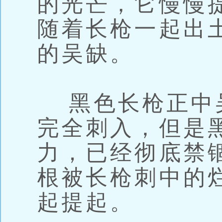
的光芒，它慢慢
随着长枪一起出
的吴缺。
黑色长枪正中
完全刺入，但是
力，已经彻底禁
根被长枪刺中的
起提起。