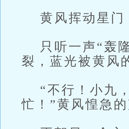
黄风挥动星门
只听一声“轰隆
裂，蓝光被黄风
“不行！小九，
忙！”黄风惶急