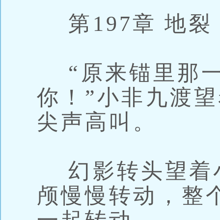
第197章 地裂
“原来锚里那一
你！”小非九渡
尖声高叫。
幻影转头望着
颅慢慢转动，整