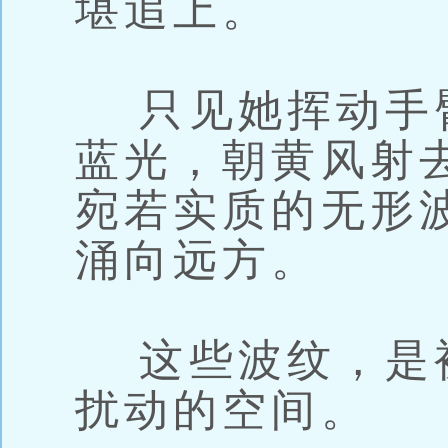
堪追上。
只见她挥动手
蓝光，朝黄风射
宛若实质的无形
涌向远方。
这些波纹，是
扰动的空间。