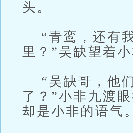
头。
“青鸾，还有我
里？”吴缺望着
“吴缺哥，他们
了？”小非九渡
却是小非的语气