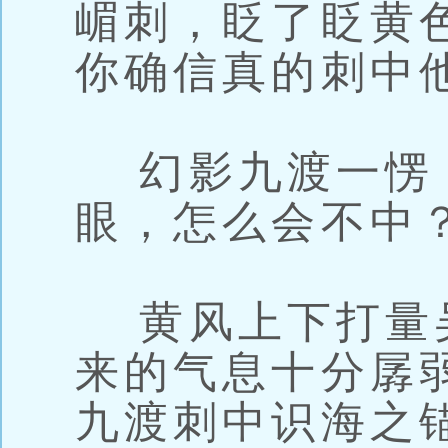
嵋刺，眨了眨黄
你确信真的刺中
幻影九渡一愣，
眼，怎么会不中？
黄风上下打量
来的气息十分孱
九渡刺中识海之