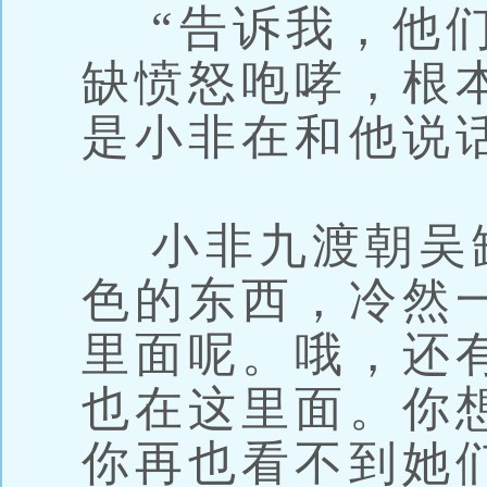
“告诉我，他们
缺愤怒咆哮，根
是小非在和他说
小非九渡朝吴
色的东西，冷然
里面呢。哦，还
也在这里面。你
你再也看不到她