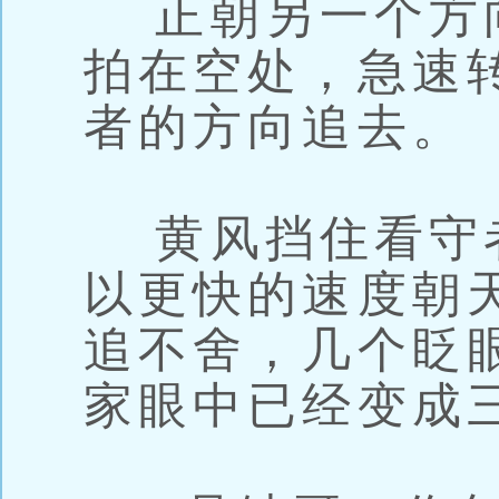
正朝另一个方
拍在空处，急速
者的方向追去。
黄风挡住看守
以更快的速度朝
追不舍，几个眨
家眼中已经变成