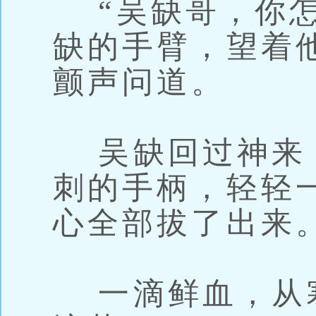
“吴缺哥，你怎
缺的手臂，望着
颤声问道。
吴缺回过神来
刺的手柄，轻轻
心全部拔了出来
一滴鲜血，从