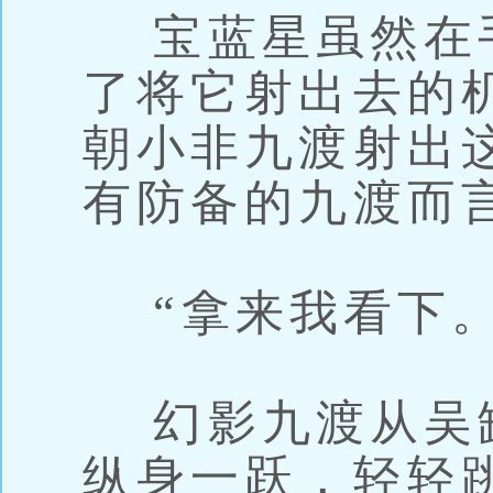
宝蓝星虽然在
了将它射出去的
朝小非九渡射出
有防备的九渡而
“拿来我看下。
幻影九渡从吴
纵身一跃，轻轻