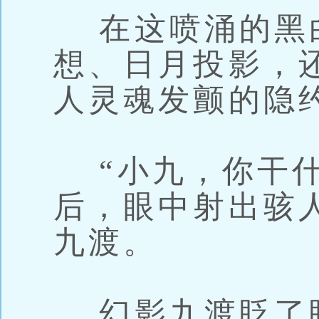
在这喷涌的黑
想、日月投影，
人灵魂发颤的隐
“小九，你干什
后，眼中射出骇
九渡。
幻影九渡眨了