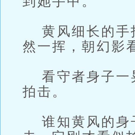
到她手中。
黄风细长的手
然一挥，朝幻影
看守者身子一
拍击。
谁知黄风的身