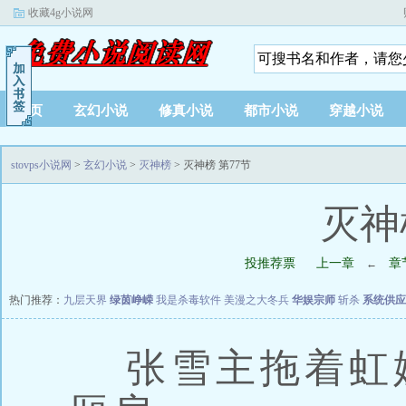
收藏4g小说网
首页
玄幻小说
修真小说
都市小说
穿越小说
stovps小说网
>
玄幻小说
>
灭神榜
> 灭神榜 第77节
灭神
投推荐票
上一章
章
←
热门推荐：
九层天界
绿茵峥嵘
我是杀毒软件
美漫之大冬兵
华娱宗师
斩杀
系统供应
张雪主拖着虹