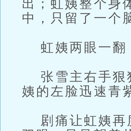
出；虹姨整个身
中，只留了一个
虹姨两眼一翻
张雪主右手狠
姨的左脸迅速青
剧痛让虹姨再