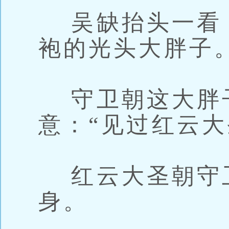
吴缺抬头一看
袍的光头大胖子
守卫朝这大胖
意：“见过红云大
红云大圣朝守
身。