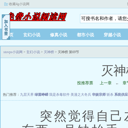
收藏4g小说网
首页
玄幻小说
修真小说
都市小说
穿越小说
stovps小说网
>
玄幻小说
>
灭神榜
> 灭神榜 第69节
灭神
投推荐票
上一章
章
←
热门推荐：
九层天界
绿茵峥嵘
我是杀毒软件
美漫之大冬兵
华娱宗师
斩杀
系统供应
突然觉得自己