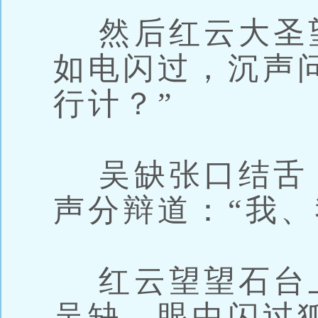
然后红云大圣
如电闪过，沉声
行计？”
吴缺张口结舌
声分辩道：“我、
红云望望石台
吴缺，眼中闪过