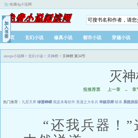
收藏4g小说网
首页
玄幻小说
修真小说
都市小说
穿越小说
stovps小说网
>
玄幻小说
>
灭神榜
> 灭神榜 第34节
灭神
投推荐票
上一章
章
←
热门推荐：
九层天界
绿茵峥嵘
我是杀毒软件
美漫之大冬兵
华娱宗师
斩杀
系统供应
“还我兵器！”