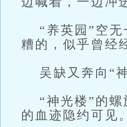
边喊着，一边冲进
“养英园”空无
糟的，似乎曾经
吴缺又奔向“神
“神光楼”的螺
的血迹隐约可见