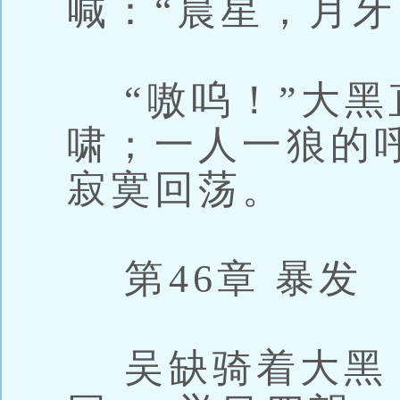
喊：“晨星，月牙
“嗷呜！”大黑
啸；一人一狼的
寂寞回荡。
第46章 暴发
吴缺骑着大黑，