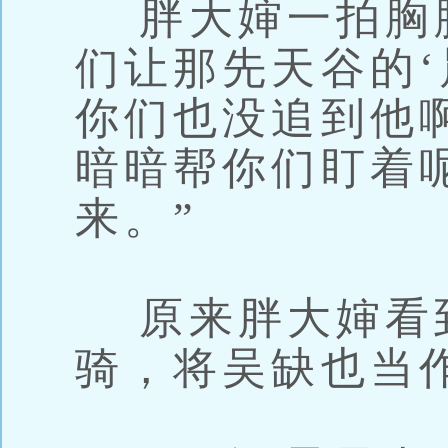
胖大婶一拍胸脯
们让那先天谷的‘
你们也没追到他
暗暗帮你们盯着
来。”
原来胖大婶看
骑，将吴缺也当