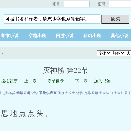
账号：
密码：
搜 索
都市小说
穿越小说
网游小说
科幻小说
其他小说
2节
灭神榜 第22节
投推荐票
上一章
章节目录
下一章
加入书签
←
→
漫之大冬兵
华娱宗师
斩杀
系统供应商
风水大术士
斩邪
万界圣师
大宋将门
大宋好屠
思地点点头。