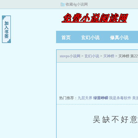
收藏4g小说网
首页
玄幻小说
修真小说
stovps小说网
>
玄幻小说
>
灭神榜
> 灭神榜 第2
热门推荐：
九层天界
绿茵峥嵘
我是杀毒软件
美
吴缺不好意