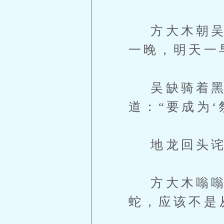
方大木朝吴缺
一晚，明天一
吴缺骑着黑
道：“要成为‘
地龙回头诧
方大木嗡嗡说
蛇，应该不是