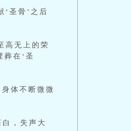
‘圣骨’之后
至高无上的荣
埋葬在‘圣
身体不断微微
苍白，失声大