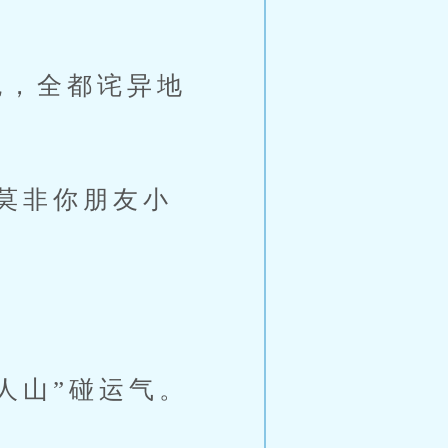
，全都诧异地
莫非你朋友小
人山”碰运气。