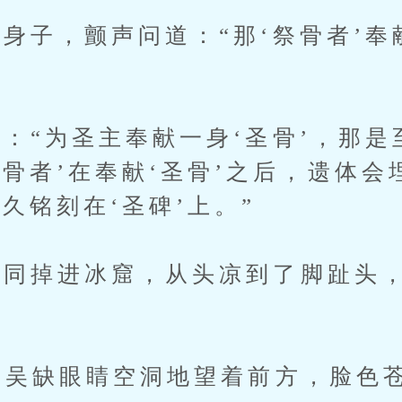
子，颤声问道：“那‘祭骨者’奉献
“为圣主奉献一身‘圣骨’，那是
骨者’在奉献‘圣骨’之后，遗体会
久铭刻在‘圣碑’上。”
掉进冰窟，从头凉到了脚趾头，
吴缺眼睛空洞地望着前方，脸色