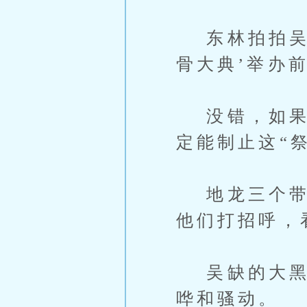
东林拍拍吴缺
骨大典’举办
没错，如果能
定能制止这“
地龙三个带着
他们打招呼，
吴缺的大黑、
哗和骚动。