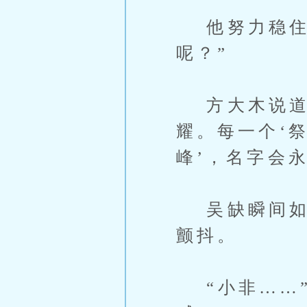
他努力稳住身
呢？”
方大木说道：
耀。每一个‘祭
峰’，名字会永
吴缺瞬间如同
颤抖。
“小非……”