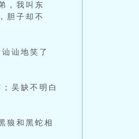
弟，我叫东
，胆子却不
讪讪地笑了
；吴缺不明白
黑狼和黑蛇相