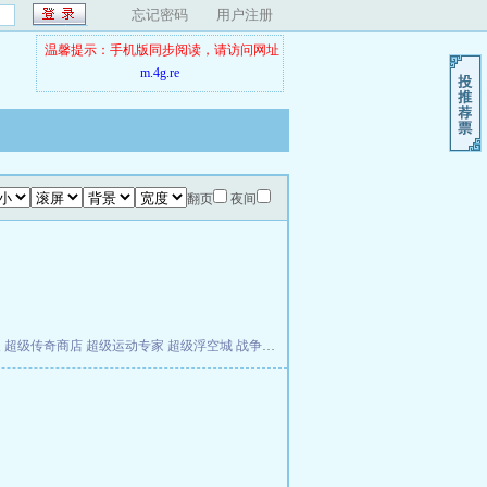
忘记密码
用户注册
温馨提示：手机版同步阅读，请访问网址
m.4g.re
翻页
夜间
夫
超级传奇商店
超级运动专家
超级浮空城
战争天堂
混元道纪
教练万岁
都市全能巨星