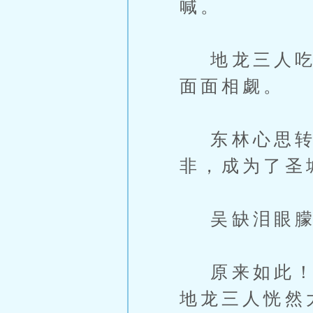
喊。
地龙三人吃了
面面相觑。
东林心思转得
非，成为了圣城
吴缺泪眼朦
原来如此！难
地龙三人恍然