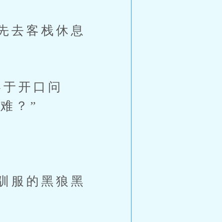
先去客栈休息
于开口问
难？”
驯服的黑狼黑