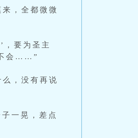
漠来，全都微微
’，要为圣主
不会……”
什么，没有再说
子一晃，差点