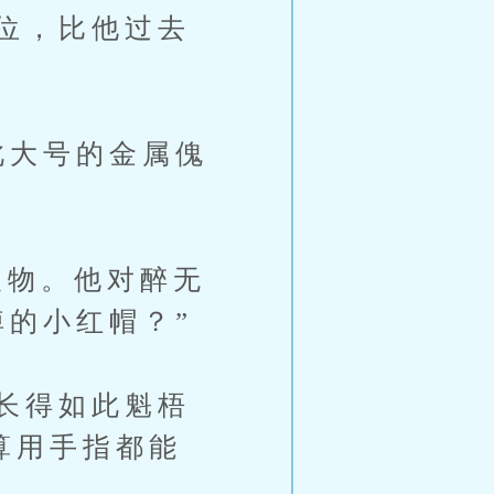
位，比他过去
此大号的金属傀
物。他对醉无
掉的小红帽？”
长得如此魁梧
算用手指都能