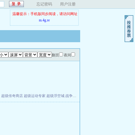
忘记密码
用户注册
温馨提示：手机版同步阅读，请访问网址
m.4g.re
翻页
夜间
夫
超级传奇商店
超级运动专家
超级浮空城
战争天堂
混元道纪
教练万岁
都市全能巨星