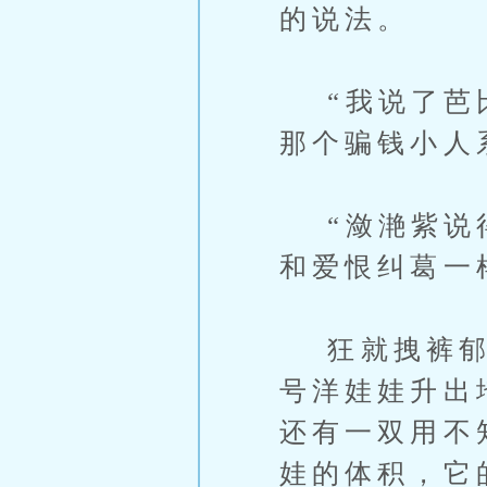
的说法。
“我说了芭比
那个骗钱小人
“潋滟紫说得
和爱恨纠葛一
狂就拽裤郁闷
号洋娃娃升出
还有一双用不
娃的体积，它