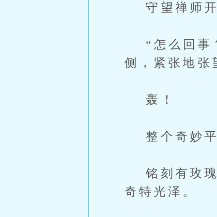
守望禅师开
“怎么回事？
侧，紧张地张
轰！
整个奇妙平
铭刻有玫瑰、
奇特光泽。