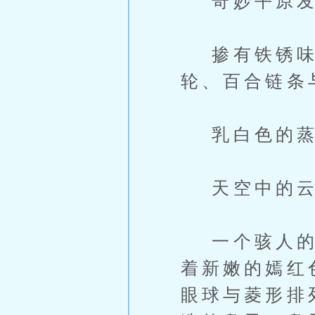
奇妙平原发
掺有铁锈味的
轮、百合链条
乳白色的蒸
天空中的云
一个骇人的庞
着新嫩的嫣红
眼球与菱形排