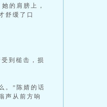
了她的肩膀上，
才舒缓了口
受到槌击，损
么。”陈婧的话
嗡声从前方响