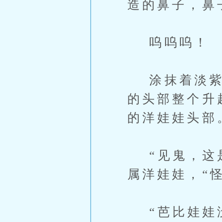
造的鼻子，鼻
呜呜呜！
涂抹着淡紫色
的头部整个升
的洋娃娃头部
“见鬼，这是
属洋娃娃，“
“芭比娃娃没