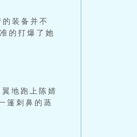
婧的装备并不
精准的打爆了她
翼地跑上陈婧
一篷刺鼻的蒸