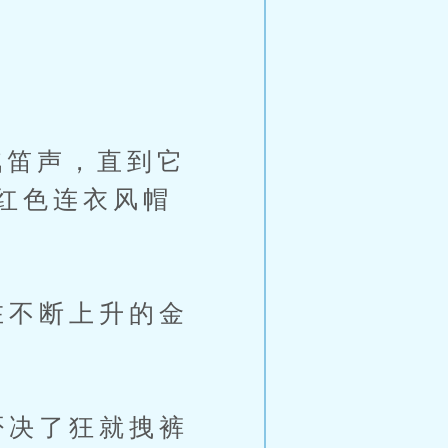
笛声，直到它
红色连衣风帽
在不断上升的金
否决了狂就拽裤