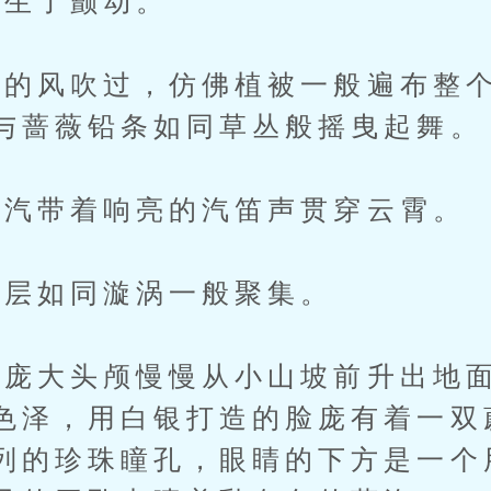
生了颤动。
风吹过，仿佛植被一般遍布整个
与蔷薇铅条如同草丛般摇曳起舞。
汽带着响亮的汽笛声贯穿云霄。
层如同漩涡一般聚集。
大头颅慢慢从小山坡前升出地面
色泽，用白银打造的脸庞有着一双
列的珍珠瞳孔，眼睛的下方是一个