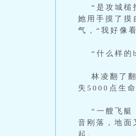
“是攻城槌打
她用手摸了摸
气，“我好像看
“什么样的bo
林凌翻了翻战
失5000点生
“一艘飞艇，
音刚落，地面
起。