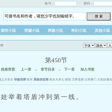
账号：
密码：
搜 索
都市小说
穿越小说
网游小说
科幻小说
其他小说
0节
第450节
投推荐票
上一章
章节目录
下一章
加入书签
←
→
漫之大冬兵
华娱宗师
斩杀
系统供应商
风水大术士
斩邪
万界圣师
大宋将门
大宋好屠
娃举着塔盾冲到第一线。