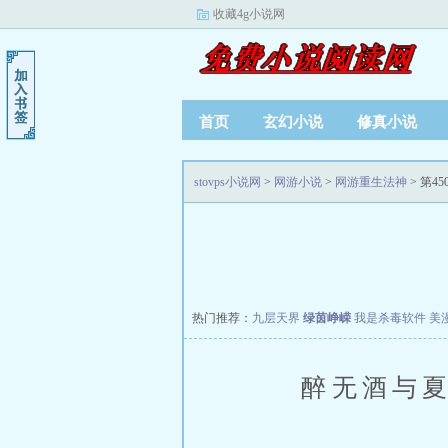
收藏4g小说网
首页
玄幻小说
修真小说
stovps小说网
>
网游小说
>
网游重生法神
> 第45
热门推荐：
九层天界
绿茵峥嵘
我是杀毒软件
美
醉无酒与夏