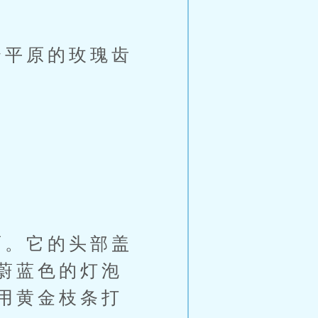
平原的玫瑰齿
。它的头部盖
蔚蓝色的灯泡
用黄金枝条打