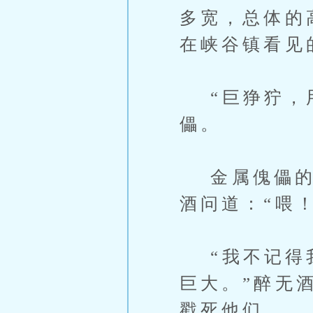
多宽，总体的
在峡谷镇看见
“巨狰狞，用
儡。
金属傀儡的外
酒问道：“喂
“我不记得我
巨大。”醉无
戳死他们。