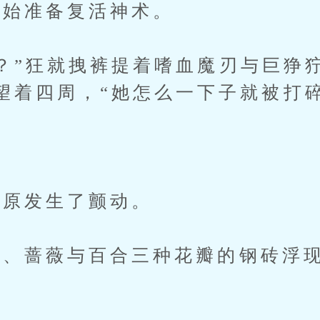
始准备复活神术。
”狂就拽裤提着嗜血魔刃与巨狰
望着四周，“她怎么一下子就被打碎
原发生了颤动。
蔷薇与百合三种花瓣的钢砖浮现