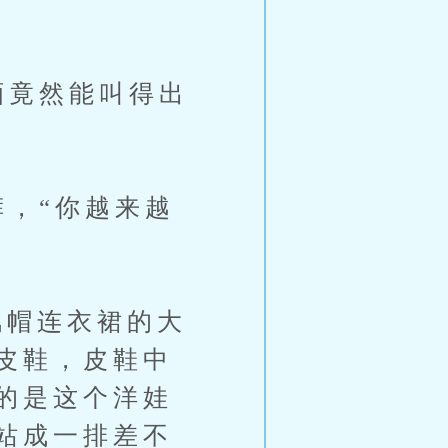
酒竟然能叫得出
，“你越来越
帽连衣裙的大
皮鞋，皮鞋中
的是这个洋娃
站成一排差不