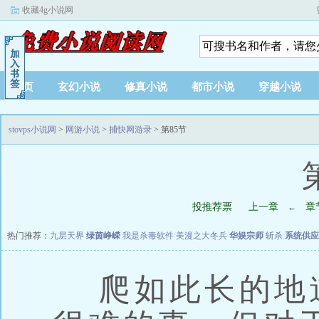
收藏4g小说网
首页
玄幻小说
修真小说
都市小说
穿越小说
stovps小说网
>
网游小说
>
捕快网游录
> 第85节
投推荐票
上一章
章
←
热门推荐：
九层天界
绿茵峥嵘
我是杀毒软件
美漫之大冬兵
华娱宗师
斩杀
系统供应
爬如此长的地