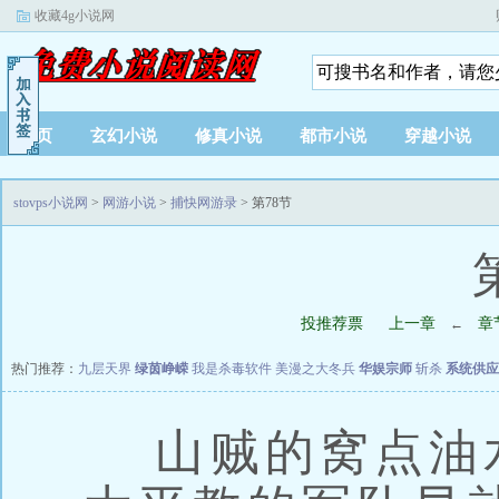
收藏4g小说网
首页
玄幻小说
修真小说
都市小说
穿越小说
stovps小说网
>
网游小说
>
捕快网游录
> 第78节
投推荐票
上一章
章
←
热门推荐：
九层天界
绿茵峥嵘
我是杀毒软件
美漫之大冬兵
华娱宗师
斩杀
系统供应
山贼的窝点油