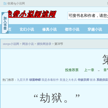
收藏4g小说网
首页
玄幻小说
修真小说
都市小说
穿越小说
stovps小说网
>
网游小说
>
捕快网游录
> 第59节
投推荐票
上一章
章
←
热门推荐：
九层天界
绿茵峥嵘
我是杀毒软件
美漫之大冬兵
华娱宗师
斩杀
系统供应
“劫狱。”