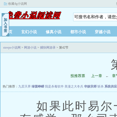
收藏4g小说网
首页
玄幻小说
修真小说
都市小说
穿越小说
stovps小说网
>
网游小说
>
捕快网游录
> 第42节
投推荐票
上一章
章
←
热门推荐：
九层天界
绿茵峥嵘
我是杀毒软件
美漫之大冬兵
华娱宗师
斩杀
系统供应
如果此时易尔