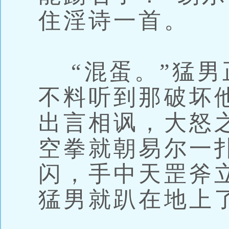
住淫诗一首。
“混蛋。”猛男
不料听到那破坏
出言相讽，大怒
空拳就朝易尔一
闪，手中天罡斧
猛男就趴在地上