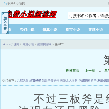
收藏4g小说网
首页
玄幻小说
修真小说
都市小说
穿越小说
stovps小说网
>
网游小说
>
捕快网游录
> 第40节
投推荐票
上一章
章
←
热门推荐：
九层天界
绿茵峥嵘
我是杀毒软件
美漫之大冬兵
华娱宗师
斩杀
系统供应
不过三板斧是