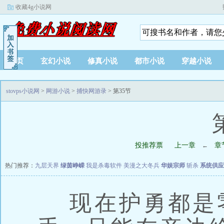
收藏4g小说网
首页
玄幻小说
修真小说
都市小说
穿越小说
stovps小说网
>
网游小说
>
捕快网游录
> 第35节
投推荐票
上一章
章
←
热门推荐：
九层天界
绿茵峥嵘
我是杀毒软件
美漫之大冬兵
华娱宗师
斩杀
系统供应
现在护勇都是