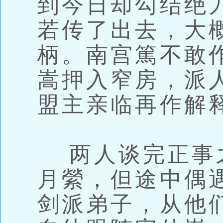
到今日却勾结绝
若传了出去，大
柄。南宫篤不敢
嵩押入窄房，派
盟主亲临再作解
两人谈完正事
月縈，但途中偶
剑派弟子，从他