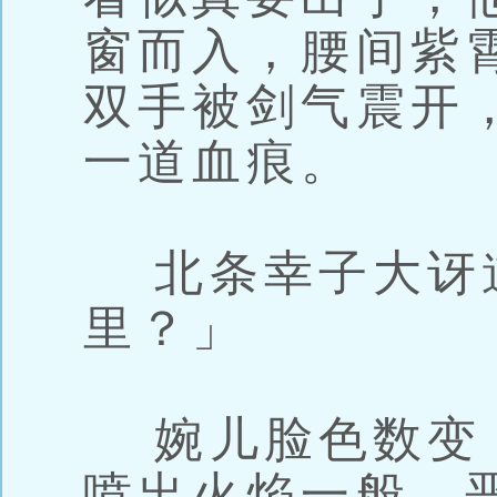
窗而入，腰间紫
双手被剑气震开
一道血痕。
北条幸子大讶
里？」
婉儿脸色数变
喷出火焰一般，