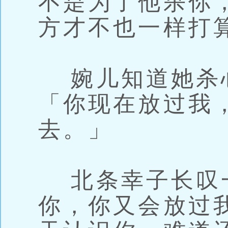
不是为了他杀你
方才不也一样打
婉儿知道她杀
「你现在放过我
去。」
北条幸子长叹
你，你又会放过