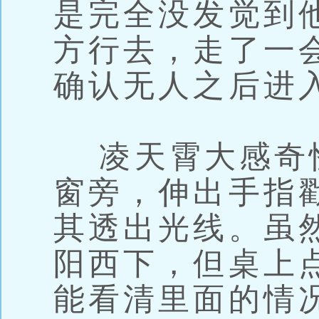
是完全没发觉到
方行去，走了一
确认无人之后进
凌天霄大感奇
窗旁，伸出手指
其透出光线。虽
阳西下，但桌上
能看清里面的情