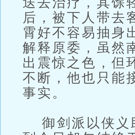
送去治疗，其馀
后，被下人带去
霄好不容易抽身
解释原委，虽然
出震惊之色，但
不断，他也只能
事实。
御剑派以侠义