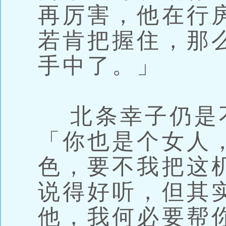
再厉害，他在行
若肯把握住，那
手中了。」
北条幸子仍是
「你也是个女人
色，要不我把这
说得好听，但其
他，我何必要帮