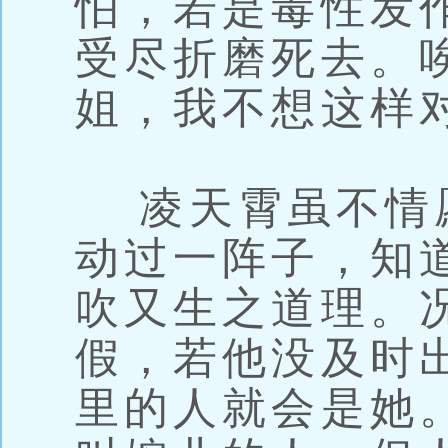
怕，若是毒性发
受尽折磨死去。
姐，我不想这样
凌天霄虽不情
动过一阵子，知
吹又生之道理。
假，若他没及时
里的人就会是她