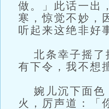
做。」此话一出
寒，惊觉不妙，
听起来这绝非好
北条幸子摇了
有下令，我不想
婉儿沉下面色
火，厉声道：「