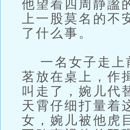
他望着四周静謐
上一股莫名的不
了什么事。
一名女子走上
茗放在桌上，作
叫走了，婉儿代
天霄仔细打量着
女，婉儿被他虎