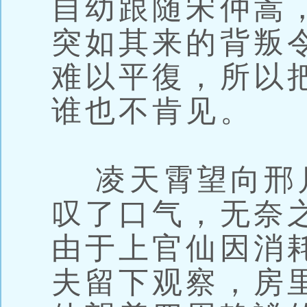
自幼跟随宋仲嵩
突如其来的背叛
难以平復，所以
谁也不肯见。
凌天霄望向邢
叹了口气，无奈
由于上官仙因消
夫留下观察，房