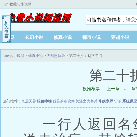
收藏4g小说网
首页
玄幻小说
修真小说
都市小说
穿越小说
stovps小说网
>
修真小说
>
刀剑恩仇录
> 第二十折：划下句点
第二十
投推荐票
上一章
章
←
热门推荐：
九层天界
绿茵峥嵘
我是杀毒软件
美漫之大冬兵
华娱宗师
斩杀
系统供应
一行人返回名