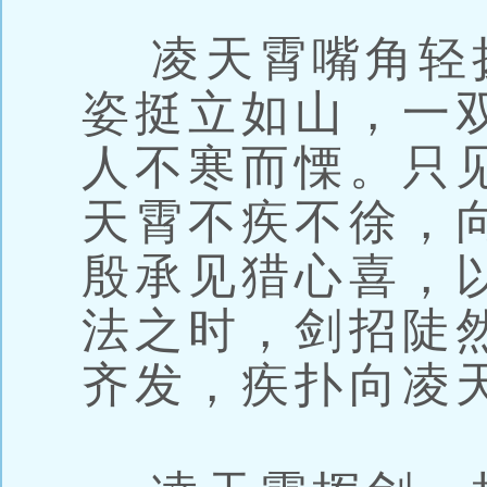
凌天霄嘴角轻
姿挺立如山，一
人不寒而慄。只
天霄不疾不徐，
殷承见猎心喜，
法之时，剑招陡
齐发，疾扑向凌