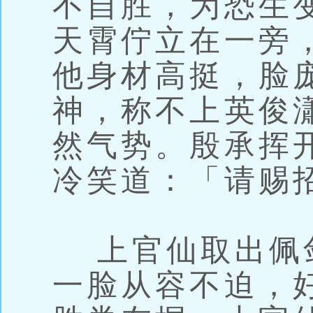
不自胜，为恐生
天霄佇立在一旁
他身材高挺，脸
神，称不上英俊
然气势。殷承挥
冷笑道：「请赐
上官仙取出佩
一脸从容不迫，