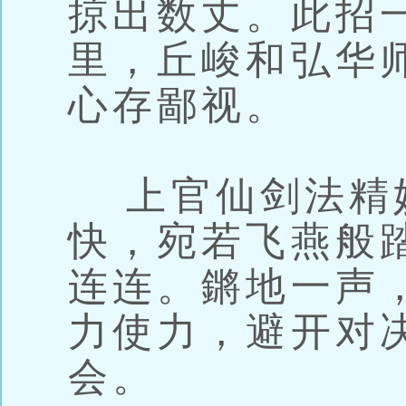
掠出数丈。此招
里，丘峻和弘华
心存鄙视。
上官仙剑法精
快，宛若飞燕般
连连。鏘地一声
力使力，避开对
会。