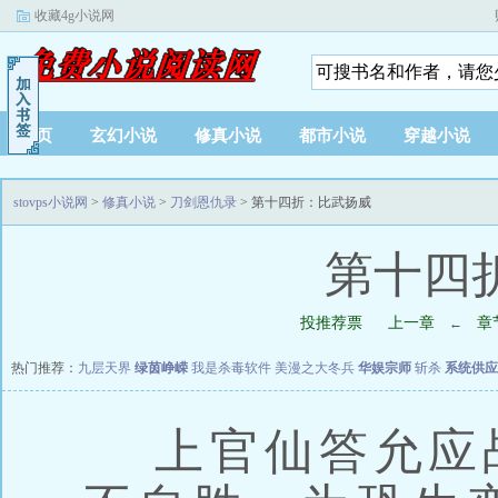
收藏4g小说网
首页
玄幻小说
修真小说
都市小说
穿越小说
stovps小说网
>
修真小说
>
刀剑恩仇录
> 第十四折：比武扬威
第十四
投推荐票
上一章
章
←
热门推荐：
九层天界
绿茵峥嵘
我是杀毒软件
美漫之大冬兵
华娱宗师
斩杀
系统供应
上官仙答允应