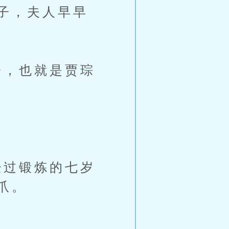
子，夫人早早
，也就是贾琮
过锻炼的七岁
爪。