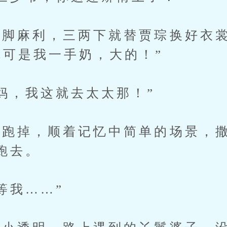
脚麻利，三两下就替贾琮换好衣裳
你可是我一手奶，大的！”
，我这就去太太那！”
掉，顺着记忆中简单的场景，撒
跑去。
我……”