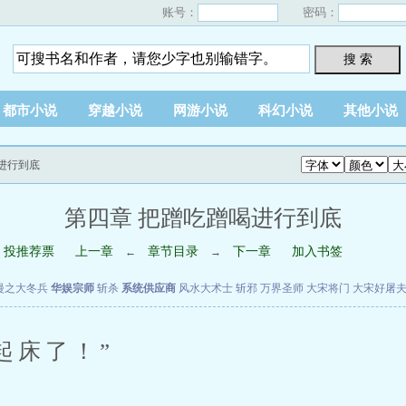
账号：
密码：
搜 索
都市小说
穿越小说
网游小说
科幻小说
其他小说
喝进行到底
第四章 把蹭吃蹭喝进行到底
投推荐票
上一章
章节目录
下一章
加入书签
←
→
漫之大冬兵
华娱宗师
斩杀
系统供应商
风水大术士
斩邪
万界圣师
大宋将门
大宋好屠
床了！”