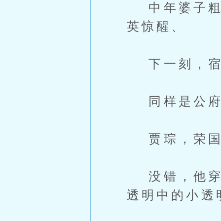
中年婆子粗豪
英惊醒、
下一刻，宿
同样是公府庶
贾琮，荣国府
没错，他穿越
透明中的小透