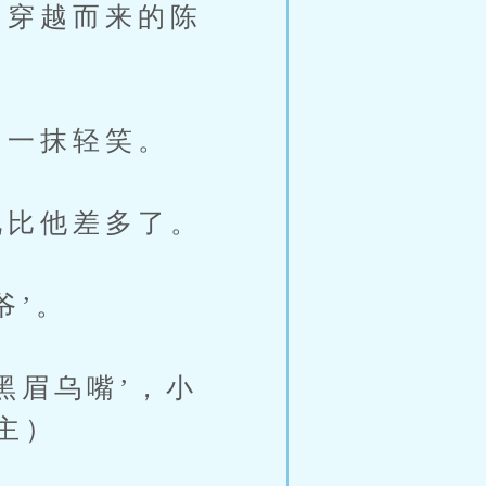
穿越而来的陈
一抹轻笑。
比他差多了。
爷’。
黑眉乌嘴’，小
主）