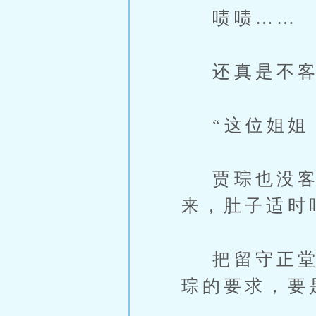
啧啧……
还真是不客
“这位姐姐，
贾琮也没客气
来，肚子适时
把留守正堂的
琮的要求，要