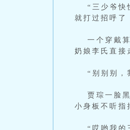
“三少爷快快
就打过招呼了
一个穿戴算不
奶娘李氏直接
“别别别，我
贾琮一脸黑线
小身板不听指
“哎哟我的三