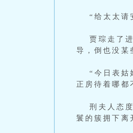
“给太太请
贾琮走了进来
导，倒也没某
“今日表姑娘
正房待着哪都
刑夫人态度冷
鬟的簇拥下离