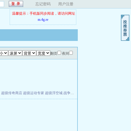
忘记密码
用户注册
温馨提示：手机版同步阅读，请访问网址
m.4g.re
翻页
夜间
夫
超级传奇商店
超级运动专家
超级浮空城
战争天堂
混元道纪
教练万岁
都市全能巨星