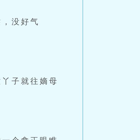
，没好气
丫子就往嫡母