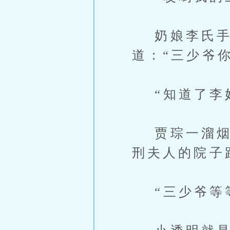
奶娘李氏手
道：“三少爷
“知道了李妈
贾琮一溜烟跑
刑夫人的院子
“三少爷等等