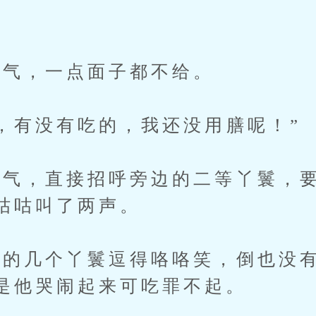
气，一点面子都不给。
有没有吃的，我还没用膳呢！”
，直接招呼旁边的二等丫鬟，要
咕咕叫了两声。
几个丫鬟逗得咯咯笑，倒也没有
是他哭闹起来可吃罪不起。