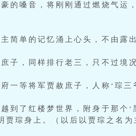
的嗓音，将刚刚通过燃烧气运，
主简单的记忆涌上心头，不由露出
子，同样排行老三，只不过境况
一等将军贾赦庶子，人称‘琮三
到了红楼梦世界，附身于那个‘
明贾琮身上。（以后以贾琮之名为