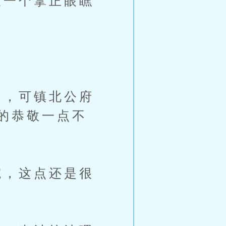
一个拿正眼瞧
，可镇北公府
的恭敬一点不
，这点还是很