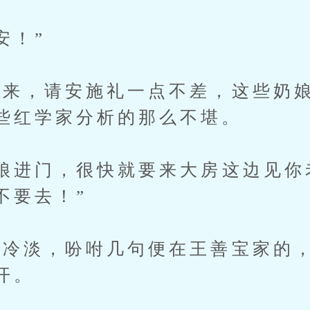
安！”
，请安施礼一点不差，这些奶娘
些红学家分析的那么不堪。
进门，很快就要来大房这边见你
不要去！”
淡，吩咐几句便在王善宝家的，
开。