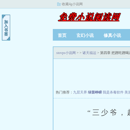
收藏4g小说网
首页
玄幻小说
修真小说
stovps小说网
>
>
诸天福运
> 第四章 把蹭吃蹭
热门推荐：
九层天界
绿茵峥嵘
我是杀毒软件
美
“三少爷，起