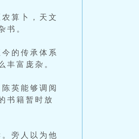
农算卜，天文
杂书。
今的传承体系
么丰富庞杂。
陈英能够调阅
的书籍暂时放
。旁人以为他