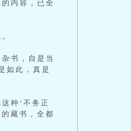
的内容，已全
识。
杂书，自是当
是如此，真是
这种‘不务正
一的藏书，全都