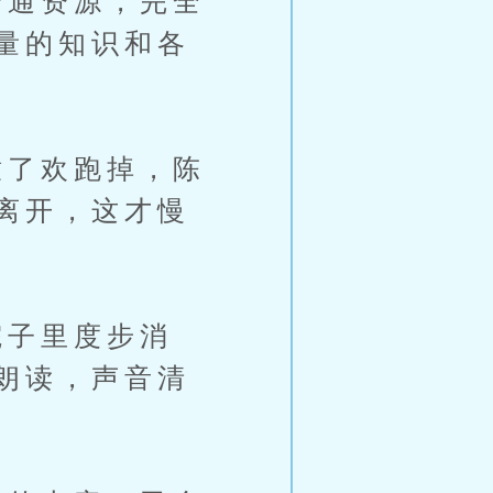
通资源，完全
量的知识和各
了欢跑掉，陈
离开，这才慢
子里度步消
朗读，声音清