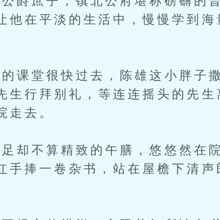
爵庶子，镇北公府堪称磅礴的普
让他在平淡的生活中，慢慢学到海
课堂很快过去，陈雄这小胖子撒
先生行拜别礼，等连连摇头的先生
院走去。
足却不算精致的午膳，悠悠然在院
红手捧一卷杂书，站在屋檐下清声