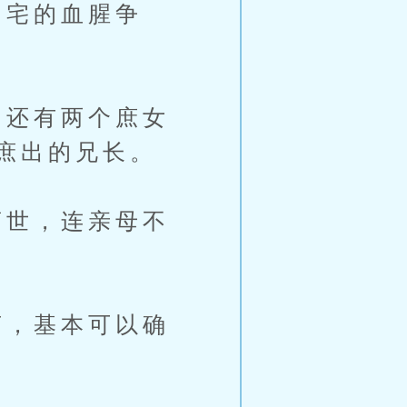
宅的血腥争
还有两个庶女
庶出的兄长。
世，连亲母不
，基本可以确