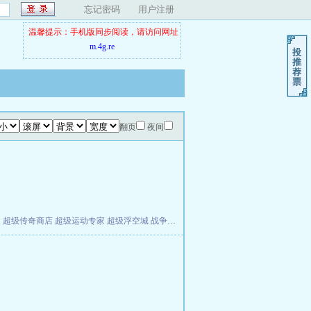
忘记密码
用户注册
温馨提示：手机版同步阅读，请访问网址
m.4g.re
翻页
夜间
夫
超级传奇商店
超级运动专家
超级浮空城
战争天堂
混元道纪
教练万岁
都市全能巨星