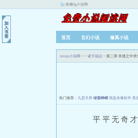
收藏4g小说网
首页
玄幻小说
修真小说
stovps小说网
>
>
诸天福运
> 第二章 夹缝之中求
热门推荐：
九层天界
绿茵峥嵘
我是杀毒软件
美
平平无奇才