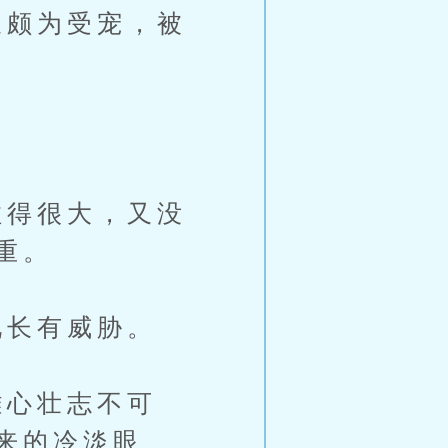
颇为受宠，被
得很大，又没
重。
长有威胁。
心壮志不可
来的冷淡眼