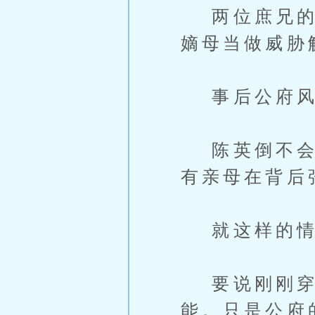
两位庶兄的年
嫡母当做威胁
事后公府风
陈英倒不会有
有亲母在背后
就这样的情
要说刚刚穿
能。只是公府