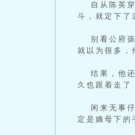
自从陈英穿
斗，就定下了
别看公府孩子
就以为很多，
结果，他还没
久也跟着走了
闲来无事仔细
定是嫡母下的