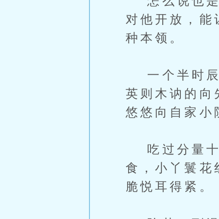
怎么说也是公
对他开放，能
种本领。
一个半时辰的
英则木讷的向
悠悠向自家小
吃过分量十
食，小丫鬟花
脆悦耳得紧。