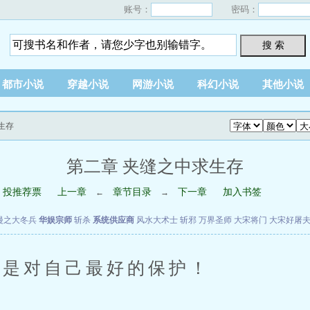
账号：
密码：
搜 索
都市小说
穿越小说
网游小说
科幻小说
其他小说
生存
第二章 夹缝之中求生存
投推荐票
上一章
章节目录
下一章
加入书签
←
→
漫之大冬兵
华娱宗师
斩杀
系统供应商
风水大术士
斩邪
万界圣师
大宋将门
大宋好屠
是对自己最好的保护！