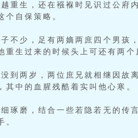
越重生，还在襁褓时见识过公府内
这个自保策略。
不少，足有两嫡两庶四个男孩，
他重生过来的时候头上可还有两个
到两岁，两位庶兄就相继因故离
，其中的血腥残酷着实叫他心寒。
琢磨，结合一些若隐若无的传言
手。