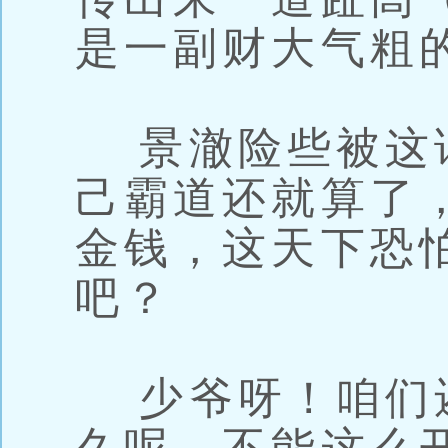
是一副财大气粗
景澈险些被这
己霸道还就算了
金钱，这天下恐
吧？
少爷呀！咱们