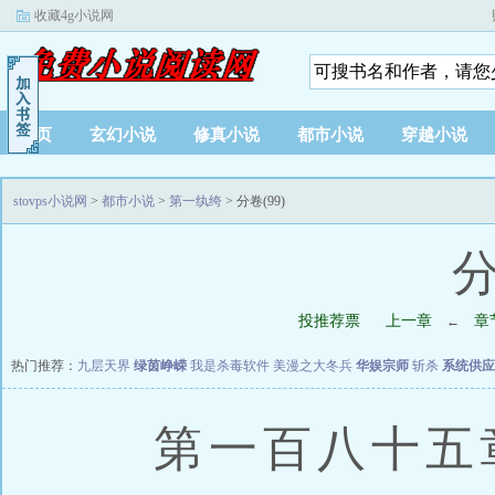
收藏4g小说网
首页
玄幻小说
修真小说
都市小说
穿越小说
stovps小说网
>
都市小说
>
第一纨绔
> 分卷(99)
分
投推荐票
上一章
章
←
热门推荐：
九层天界
绿茵峥嵘
我是杀毒软件
美漫之大冬兵
华娱宗师
斩杀
系统供应
第一百八十五章