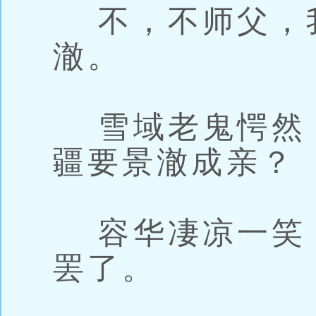
不，不师父，
澈。
雪域老鬼愕然
疆要景澈成亲？
容华凄凉一笑
罢了。