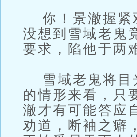
你！景澈握紧
没想到雪域老鬼
要求，陷他于两
雪域老鬼将目
的情形来看，只
澈才有可能答应
劝道，断袖之癖