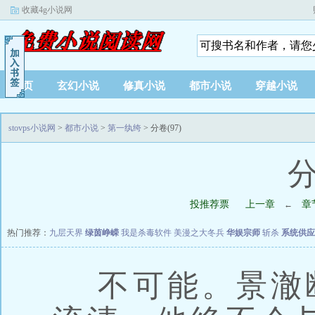
收藏4g小说网
首页
玄幻小说
修真小说
都市小说
穿越小说
stovps小说网
>
都市小说
>
第一纨绔
> 分卷(97)
分
投推荐票
上一章
章
←
热门推荐：
九层天界
绿茵峥嵘
我是杀毒软件
美漫之大冬兵
华娱宗师
斩杀
系统供应
不可能。景澈