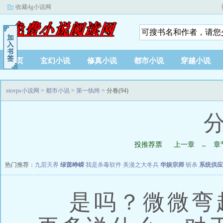
收藏4g小说网
首页
玄幻小说
修真小说
都市小说
穿越小说
stovps小说网
>
都市小说
>
第一纨绔
> 分卷(94)
分
投推荐票
上一章
章
←
热门推荐：
九层天界
绿茵峥嵘
我是杀毒软件
美漫之大冬兵
华娱宗师
斩杀
系统供应
是吗？微微弯