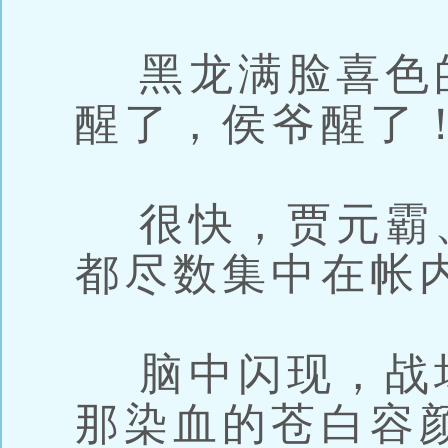
黑龙满脸喜色
醒了，侯爷醒了
很快，贾元霸
都尽数集中在帐
脑中闪现，战
那染血的苍白容