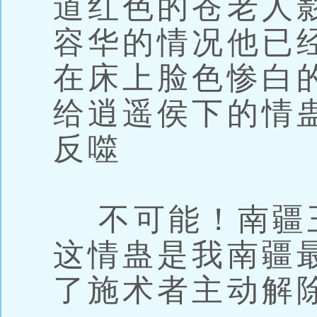
道红色的苍老人
容华的情况他已
在床上脸色惨白
给逍遥侯下的情
反噬
不可能！南疆
这情蛊是我南疆
了施术者主动解