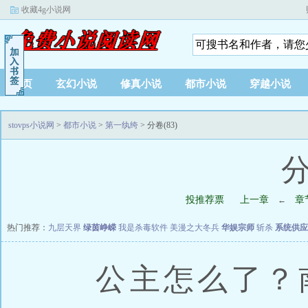
收藏4g小说网
首页
玄幻小说
修真小说
都市小说
穿越小说
stovps小说网
>
都市小说
>
第一纨绔
> 分卷(83)
分
投推荐票
上一章
章
←
热门推荐：
九层天界
绿茵峥嵘
我是杀毒软件
美漫之大冬兵
华娱宗师
斩杀
系统供应
公主怎么了？