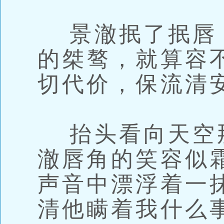
景澈抿了抿唇
的桀骜，就算容
切代价，保流清
抬头看向天空
澈唇角的笑容似
声音中漂浮着一
清他瞒着我什么