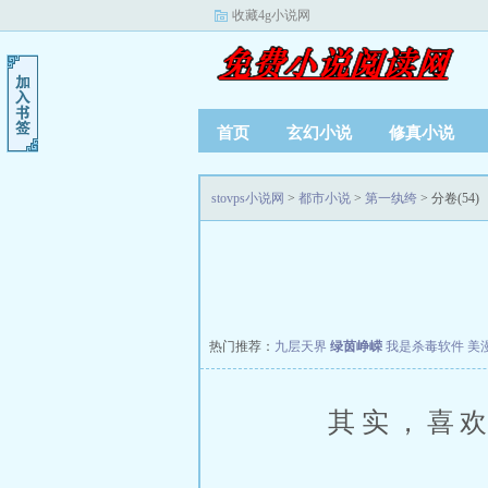
收藏4g小说网
首页
玄幻小说
修真小说
stovps小说网
>
都市小说
>
第一纨绔
> 分卷(54)
热门推荐：
九层天界
绿茵峥嵘
我是杀毒软件
美
其实，喜欢