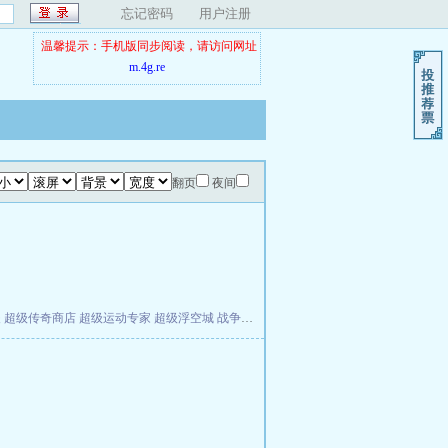
忘记密码
用户注册
温馨提示：手机版同步阅读，请访问网址
m.4g.re
翻页
夜间
夫
超级传奇商店
超级运动专家
超级浮空城
战争天堂
混元道纪
教练万岁
都市全能巨星
。