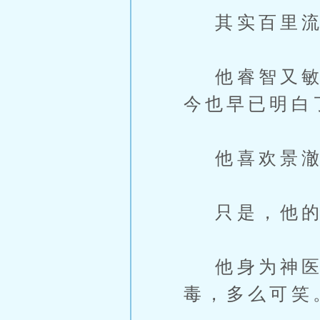
其实百里流
他睿智又敏感
今也早已明白
他喜欢景澈
只是，他的
他身为神医
毒，多么可笑