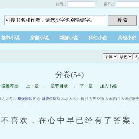
账号：
密码：
搜 索
都市小说
穿越小说
网游小说
科幻小说
其他小说
分卷(54)
投推荐票
上一章
章节目录
下一章
加入书签
←
→
漫之大冬兵
华娱宗师
斩杀
系统供应商
风水大术士
斩邪
万界圣师
大宋将门
大宋好屠
不喜欢，在心中早已经有了答案