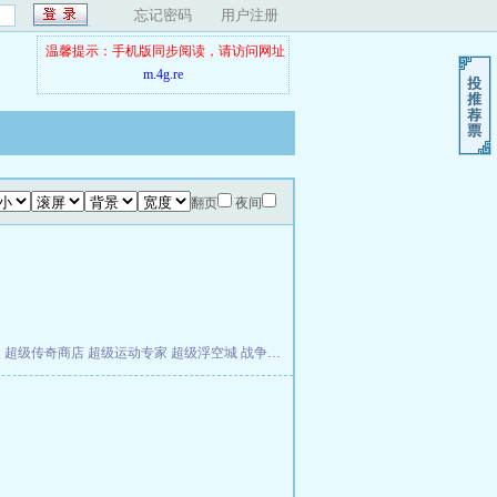
忘记密码
用户注册
温馨提示：手机版同步阅读，请访问网址
m.4g.re
翻页
夜间
夫
超级传奇商店
超级运动专家
超级浮空城
战争天堂
混元道纪
教练万岁
都市全能巨星