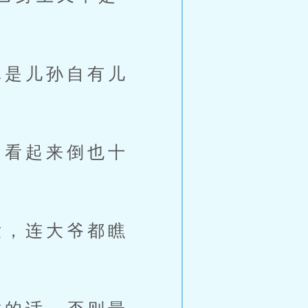
是儿孙自有儿
看起来倒也十
，连大爷都瞧