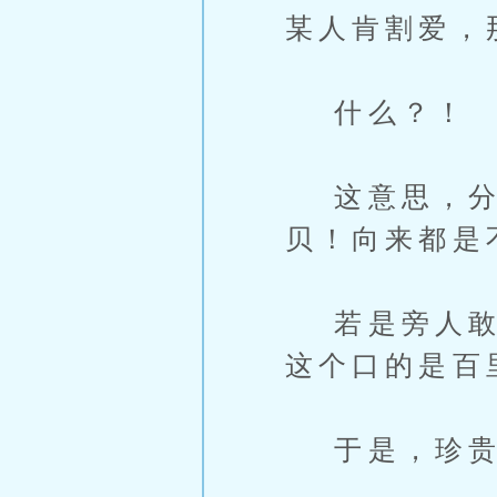
某人肯割爱，
什么？！
这意思，分
贝！向来都是
若是旁人敢打
这个口的是百
于是，珍贵