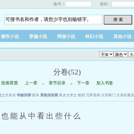
账号：
密码：
搜 索
都市小说
穿越小说
网游小说
科幻小说
其他小说
分卷(52)
投推荐票
上一章
章节目录
下一章
加入书签
←
→
漫之大冬兵
华娱宗师
斩杀
系统供应商
风水大术士
斩邪
万界圣师
大宋将门
大宋好屠
也能从中看出些什么