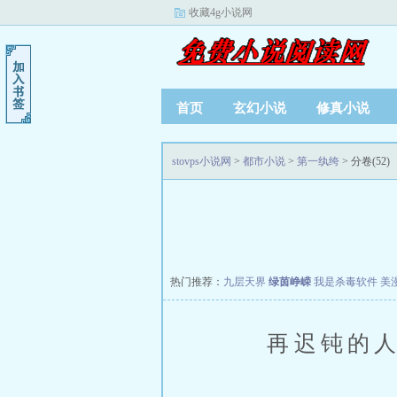
收藏4g小说网
首页
玄幻小说
修真小说
stovps小说网
>
都市小说
>
第一纨绔
> 分卷(52)
热门推荐：
九层天界
绿茵峥嵘
我是杀毒软件
美
再迟钝的人