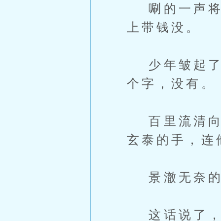
唰的一声将扇
上带钱没。
少年皱起了好
个字，没有。
百里流清向来
玄泰的手，连
景澈无奈的
这话说了，流