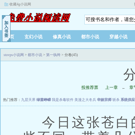
收藏4g小说网
首页
玄幻小说
修真小说
都市小说
穿越小说
stovps小说网
>
都市小说
>
第一纨绔
> 分卷(45)
分
投推荐票
上一章
章
←
热门推荐：
九层天界
绿茵峥嵘
我是杀毒软件
美漫之大冬兵
华娱宗师
斩杀
系统供应
今日这张苍白