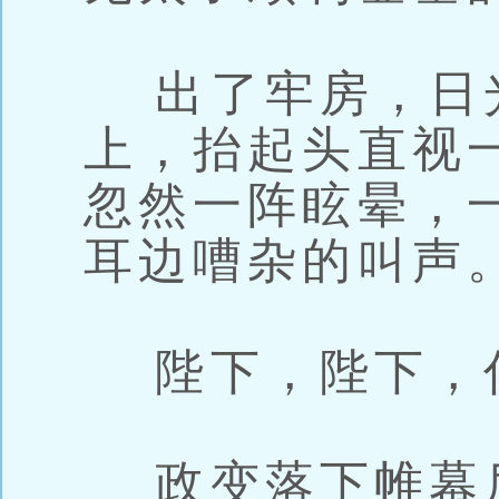
出了牢房，日
上，抬起头直视
忽然一阵眩晕，
耳边嘈杂的叫声
陛下，陛下，
政变落下帷幕