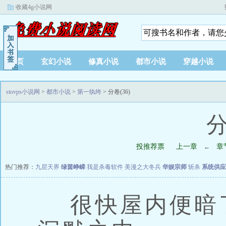
收藏4g小说网
首页
玄幻小说
修真小说
都市小说
穿越小说
stovps小说网
>
都市小说
>
第一纨绔
> 分卷(36)
分
投推荐票
上一章
章
←
热门推荐：
九层天界
绿茵峥嵘
我是杀毒软件
美漫之大冬兵
华娱宗师
斩杀
系统供应
很快屋内便暗