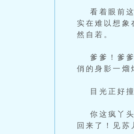
看着眼前这个
实在难以想象
然自若。
爹爹！爹爹两
俏的身影一熘
目光正好撞上
你这疯丫头，
回来了！见苏