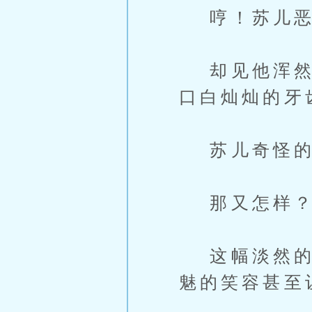
哼！苏儿恶
却见他浑然不
口白灿灿的牙
苏儿奇怪的
那又怎样？
这幅淡然的样
魅的笑容甚至