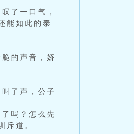
叹了一口气，
还能如此的泰
脆的声音，娇
叫了声，公子
了吗？怎么先
训斥道。