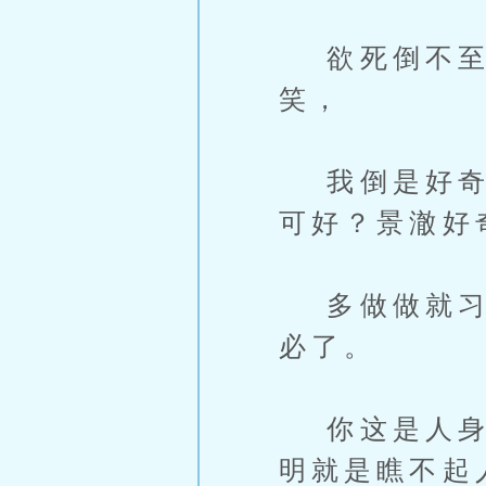
欲死倒不至
笑，
我倒是好奇了
可好？景澈好
多做做就习惯
必了。
你这是人身攻
明就是瞧不起