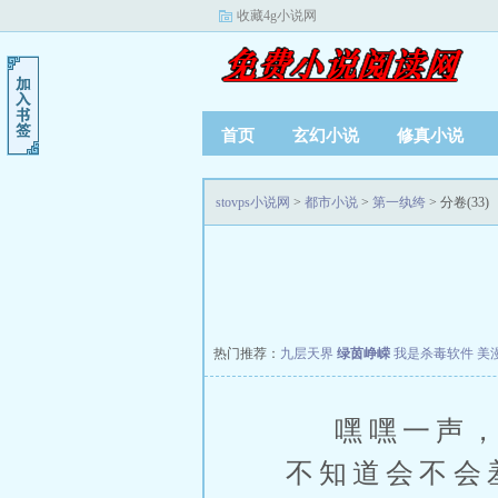
收藏4g小说网
首页
玄幻小说
修真小说
stovps小说网
>
都市小说
>
第一纨绔
> 分卷(33)
热门推荐：
九层天界
绿茵峥嵘
我是杀毒软件
美
嘿嘿一声，景
不知道会不会