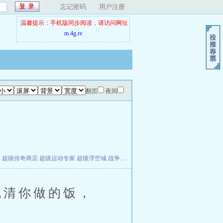
忘记密码
用户注册
温馨提示：手机版同步阅读，请访问网址
m.4g.re
翻页
夜间
夫
超级传奇商店
超级运动专家
超级浮空城
战争天堂
混元道纪
教练万岁
都市全能巨星
清你做的饭，