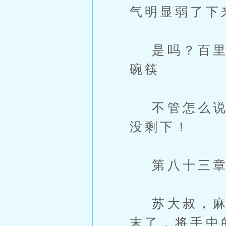
气明显弱了下
是吗？百里流
碗筷
不管怎么说，
没剩下！
第八十三章
苏大叔，麻烦
末了，将手中