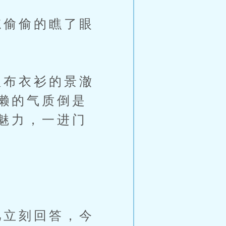
偷偷的瞧了眼
布衣衫的景澈
懒的气质倒是
魅力，一进门
立刻回答，今