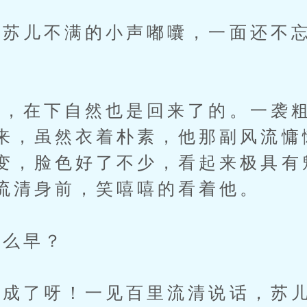
儿不满的小声嘟囔，一面还不忘
在下自然也是回来了的。一袭粗
来，虽然衣着朴素，他那副风流慵
变，脸色好了不少，看起来极具有
流清身前，笑嘻嘻的看着他。
么早？
了呀！一见百里流清说话，苏儿