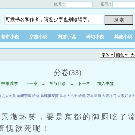
账号：
密码：
搜 索
都市小说
穿越小说
网游小说
科幻小说
其他小说
分卷(33)
投推荐票
上一章
章节目录
下一章
加入书签
←
→
漫之大冬兵
华娱宗师
斩杀
系统供应商
风水大术士
斩邪
万界圣师
大宋将门
大宋好屠
澈坏笑，要是京都的御厨吃了流
羞愧欲死呢！