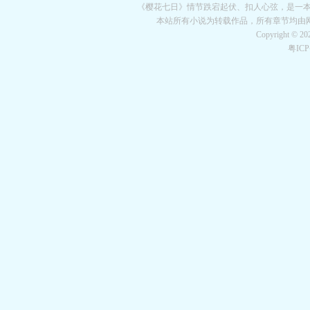
空城
战争天堂
混元道纪
教练万岁
都市全能巨星
绝对交易
全职武神
位面复制
《樱花七日》情节跌宕起伏、扣人心弦，是一本情
本站所有小说为转载作品，所有章节均由
Copyright © 2
粤IC