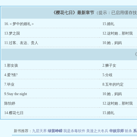
《樱花七日》最新章节
（提示：已启用缓存
16.＜梦中的婚礼＞
15.婚礼
13.梦之国
12.这时她，那时我
11.过客、友达、贵人
10.她，妈妈
1.那女孩
2.狮子女
4.爱?情?
5.分歧
7.毕业
8.五年的约定
9.Stay the night
10.她，妈妈
陈怡婷
12.这时她，那时我
14.樱花七日
15.婚礼
新书推荐：
九层天界
绿茵峥嵘
我是杀毒软件
美漫之大冬兵
华娱宗师
斩杀
系