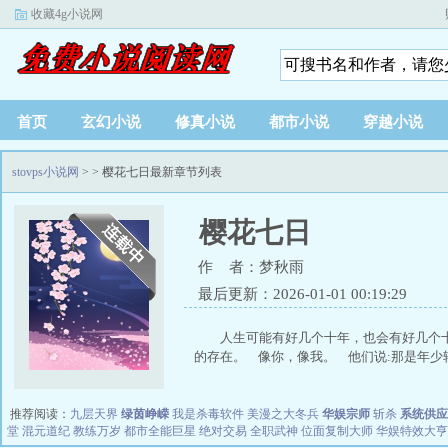
收藏4g小说网
首页
玄幻小说
修真小说
都市小说
穿越小说
stovps小说网
>
> 樱花七日最新章节列表
樱花七日
作 者：梦秋雨
最后更新：2026-01-01 00:19:29
人生可能有好几个十年，也会有好几个
的存在。 像你，像我。 他们说:那是年少轻狂
推荐阅读：
九层天界
绿茵峥嵘
我是杀毒软件
美漫之大冬兵
华娱宗师
斩杀
系统供应
堂
混元道纪
教练万岁
都市全能巨星
绝对交易
全职武神
位面复制大师
华娱特效大亨