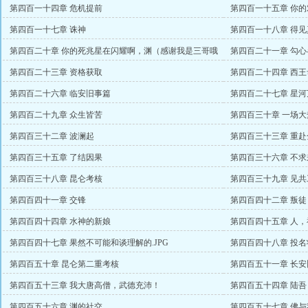
不存在盟主）
第四百一十四章 危机提前
第四百一十五章 你
第四百一十七章 诛神
第四百一十八章 得
两万起点币）
第四百二十章 你的死兆星在闪耀啊，渊（感谢我是三哥哦
第四百二十一章 勾心
万赏）
第四百二十三章 资格获取
第四百二十四章 西
第四百二十六章 临安旧事篇
第四百二十七章 星河
第四百二十九章 众生皆苦
第四百三十章 一场大梦
第四百三十二章 波澜起
第四百三十三章 重赴
第四百三十五章 了结因果
第四百三十六章 不求
第四百三十八章 昆仑考核
第四百三十九章 见共
第四百四十一章 交锋
第四百四十二章 叛徒
第四百四十四章 水神的新娘
第四百四十五章 人，
第四百四十七章 果然不可能和谈理解的.JPG
第四百四十八章 投名
第四百五十章 昆仑第二重考核
第四百五十一章 长安
第四百五十三章 我大唐高僧，武德充沛！
第四百五十四章 陆
第四百五十六章 渊的社交
第四百五十七章 佛与