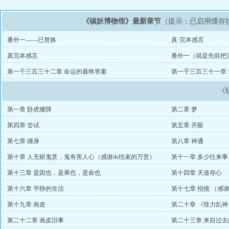
《镇妖博物馆》最新章节
（提示：已启用缓存
番外一——已替换
真·完本感言
真完本感言
番外一（就是先前把
成番外了）
第一千三百三十二章 命运的最终答案
第一千三百三十一章 
《
第一章 卧虎腰牌
第二章 梦
第四章 尝试
第五章 开眼
第七章 缠身
第八章 神通
第十章 人无斩鬼意，鬼有害人心（感谢ds结束的万赏）
第十一章 多少往来事
第十三章 是因也，是果也，是命也
第十四章 天道存心
第十六章 平静的生活
第十七章 招揽 （感
第十九章 画皮
第二十章 《怪力乱
第二十二章 画皮旧事
第二十三章 来自过去