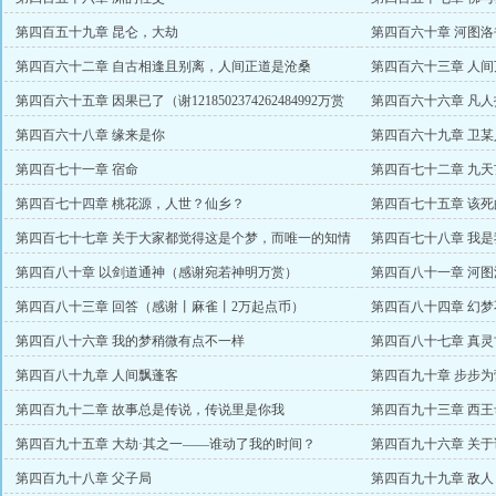
第四百五十九章 昆仑，大劫
第四百六十章 河图洛
第四百六十二章 自古相逢且别离，人间正道是沧桑
第四百六十三章 人
第四百六十五章 因果已了（谢1218502374262484992万赏
第四百六十六章 凡
币）
第四百六十八章 缘来是你
第四百六十九章 卫某
第四百七十一章 宿命
第四百七十二章 九
第四百七十四章 桃花源，人世？仙乡？
第四百七十五章 该
浊世的盟主）
第四百七十七章 关于大家都觉得这是个梦，而唯一的知情
第四百七十八章 我
者认为没必要说的问题
第四百八十章 以剑道通神（感谢宛若神明万赏）
第四百八十一章 河
第四百八十三章 回答（感谢丨麻雀丨2万起点币）
第四百八十四章 幻
第四百八十六章 我的梦稍微有点不一样
第四百八十七章 真灵
第四百八十九章 人间飘蓬客
第四百九十章 步步
第四百九十二章 故事总是传说，传说里是你我
第四百九十三章 西王
第四百九十五章 大劫·其之一——谁动了我的时间？
第四百九十六章 关
第四百九十八章 父子局
第四百九十九章 敌人