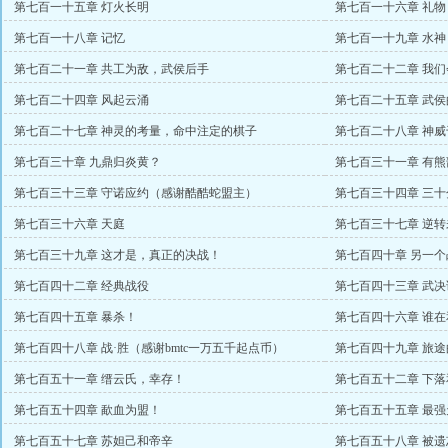
人物而已万赏）
第七百一十五章 灯火长明
第七百一十六章 礼
第七百一十八章 记忆
第七百一十九章 水
第七百二十一章 共工为敌，武侯后手
第七百二十二章 我
第七百二十四章 风起云涌
第七百二十五章 武
第七百二十七章 神灵的考量，命中注定的棋子
第七百二十八章 神
第七百三十章 九鼎归炎黄？
第七百三十一章 有
第七百三十三章 守诺应约（感谢酷酷蛇盟主）
第七百三十四章 三十
第七百三十六章 天庭
第七百三十七章 逆
起点币）
第七百三十九章 这才是，真正的决战！
第七百四十章 另一个
第七百四十二章 经典战役
第七百四十三章 武决
第七百四十五章 暴杀！
第七百四十六章 谁
主）
第七百四十八章 战·胜（感谢bmtc一万五千起点币）
第七百四十九章 旅
第七百五十一章 缙云氏，幸存！
第七百五十二章 下
第七百五十四章 歃血为盟！
第七百五十五章 最
第七百五十七章 苏妲己和帝辛
第七百五十八章 被