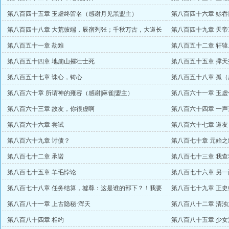
第八百四十五章 玉虚终留名（感谢月见黑盟主）
第八百四十六章 鲸
秋
第八百四十八章 大荒彼端，辰宿列张；千秋万古，大道长
第八百四十九章 天帝
存
第八百五十一章 劫难
第八百五十二章 轩辕
第八百五十四章 地崩山摧壮士死
第八百五十五章 撑天
第八百五十七章 诛心，铸心
第八百五十八章 孤
第八百六十章 所谓神的雍容（感谢|麻雀|盟主）
第八百六十一章 玉虚
第八百六十三章 故友，你很虚啊
第八百六十四章 一
第八百六十六章 尝试
第八百六十七章 道
第八百六十九章 讨债？
第八百七十章 元始
第八百七十二章 承诺
第八百七十三章 我查
第八百七十五章 羊毛悖论
第八百七十六章 另一
第八百七十八章 任务结算，墟尊：这是谁的部下？！我要
第八百七十九章 正史
提拔她！
第八百八十一章 上古隐秘·浑天
第八百八十二章 清
第八百八十四章 相约
第八百八十五章 少女