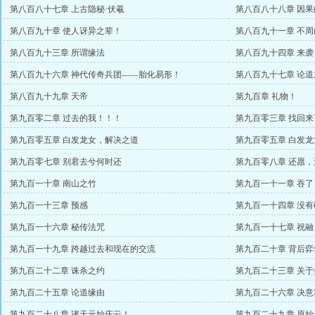
第八百八十七章 上古隐秘·伏羲
第八百八十八章 因果
第八百九十章 使人讶异之辈！
第八百九十一章 不
第八百九十三章 所谓缘法
第八百九十四章 来袭
第八百九十六章 神代传奇兵团——胎化易形！
第八百九十七章 论
第八百九十九章 天帝
第九百章 礼物！
第九百零二章 过去的我！！！
第九百零三章 找回来
第九百零五章 白发龙女，解决之道
第九百零五章 白发
第九百零七章 别君去兮何时还
第九百零八章 还愿
第九百一十章 南山之竹
第九百一十一章 吞了
第九百一十三章 预感
第九百一十四章 没
第九百一十六章 秘传法咒
第九百一十七章 祝融
第九百一十九章 跨越过去和现在的交流
第九百二十章 背后弈
第九百二十二章 诛杀之约
第九百二十三章 关
第九百二十五章 论道缘由
第九百二十六章 决意
第九百二十八章 诸天元始庆云！
第九百二十九章 原始