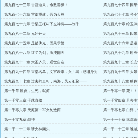
第九百七十三章 雷霆道果，命数善缘！
第九百七十四章 因
胞盟主）
第九百七十六章 雷部重建，吾为天尊
第九百七十七章 号令
第九百七十九章 雷部玉枢斗下左神将——刘牛！
第九百八十章 给卫渊
第九百八十二章 元始开天
第九百八十三章 因
第九百八十五章 足踏佛光，因果示警
第九百八十六章 是
第九百八十八章 红尘为剑，浑沌翻天
第九百八十九章 斩灭
第九百九十一章 大圣齐天，观世自在
第九百九十二章 长
赏）
第九百九十四章 雷部名单，文官表率，女儿国（感谢身为
第九百九十五章 大婚
刑戮万赏）
第九百九十七章 过去的真相，南海，风云汇聚——
第九百九十八章 赌
第一千章 胜负，生死，弑师
第一千零一章 死！！
第一千零三章 千载真修
第一千零四章 且去
第一千零六章 天庭第一军火制造商
第一千零七章 白泽
第一千零九章 战神
第一千一十章 猛虎蔷
第一千一十二章 请火神回头
第一千一十三章 谁