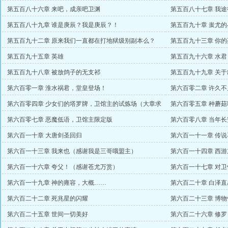
赏）
第五百八十六章 来吧，成亲吧卫渊
第五百八十七章 我
第五百八十九章 谁是庚辰？我是庚辰？！
第五百九十章 蚩尤
第五百九十二章 原来我们一直都在打地狱级别副本么？
第五百九十三章 你
（感谢人间无白首万赏）
第五百九十五章 英雄
第五百九十六章 水
第五百九十八章 被放鸽子的无支祁
第五百九十九章 关
第六百零一章 淮水祸君，堂皇登场！
第六百零二章 许久
第六百零四章 少女们的塔罗牌，卫馆主的试炼场（大章求
第六百零五章 种蘑
订阅）
流枫盟主）
第六百零七章 恶魔低语，卫馆主限定版
第六百零八章 当年
币）
第六百一十章 大唐剑圣回归
第六百一十一章 传说
第六百一十三章 我来也（感谢我是三哥哦盟主）
第六百一十四章 西
币）
第六百一十六章 夸父！（感谢苍尤万赏）
第六百一十七章 对
不说万赏）
第六百一十九章 神的雍容，大概……
第六百二十章 白泽
第六百二十二章 死兆星的闪耀
第六百二十三章 博
第六百二十五章 世间一切美好
第六百二十六章 修