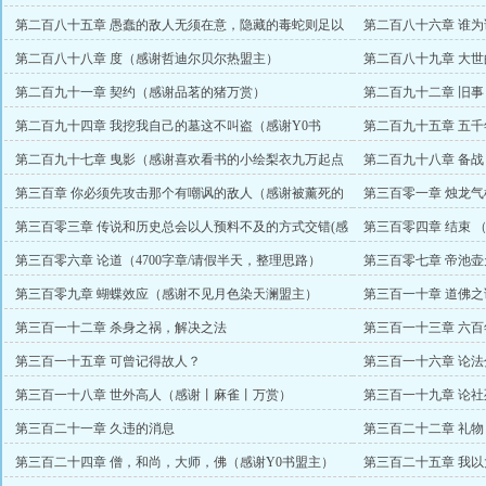
第二百八十五章 愚蠢的敌人无须在意，隐藏的毒蛇则足以
第二百八十六章 谁
害人
章）
第二百八十八章 度（感谢哲迪尔贝尔热盟主）
第二百八十九章 大
第二百九十一章 契约（感谢品茗的猪万赏）
第二百九十二章 旧
第二百九十四章 我挖我自己的墓这不叫盗（感谢Y0书
第二百九十五章 五千
25000起点币）
赏）
第二百九十七章 曳影（感谢喜欢看书的小绘梨衣九万起点
第二百九十八章 备
币）
第三百章 你必须先攻击那个有嘲讽的敌人（感谢被薰死的
第三百零一章 烛龙气机（
臭臭万赏）
第三百零三章 传说和历史总会以人预料不及的方式交错(感
第三百零四章 结束 
谢单身如鱼万赏)
第三百零六章 论道（4700字章/请假半天，整理思路）
第三百零七章 帝池
第三百零九章 蝴蝶效应（感谢不见月色染天澜盟主）
第三百一十章 道佛
第三百一十二章 杀身之祸，解决之法
第三百一十三章 六百
第三百一十五章 可曾记得故人？
第三百一十六章 论法
第三百一十八章 世外高人（感谢丨麻雀丨万赏）
第三百一十九章 论
第三百二十一章 久违的消息
第三百二十二章 礼物
第三百二十四章 僧，和尚，大师，佛（感谢Y0书盟主）
第三百二十五章 我