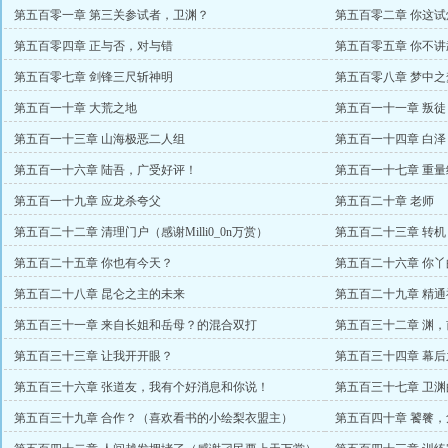
第五百零一章 第三关参试者，卫渊？
第五百零二章 你这
赏）
第五百零四章 正与否，对与错
第五百零五章 你不
第五百零七章 剑锋三尺斩神明
第五百零八章 梦中之
第五百一十章 大荒之地
第五百一十一章 叛徒
第五百一十三章 山海极恶二人组
第五百一十四章 白
第五百一十六章 陆吾，广受好评！
第五百一十七章 重量
第五百一十九章 应龙杀夸父
第五百二十章 老师
第五百二十二章 清理门户（感谢Milli0_0n万赏）
第五百二十三章 转机
第五百二十五章 你也有今天？
第五百二十六章 你
第五百二十八章 昆仑之主的未来
第五百二十九章 精
值
第五百三十一章 来自长姐和岳母？的混合双打
第五百三十二章 渊
悦盟主）
第五百三十三章 让我开开眼？
第五百三十四章 幕后
第五百三十六章 张道友，我有个好消息和你说！
第五百三十七章 卫
第五百三十九章 合作？（喜欢看书的小绘梨衣盟主）
第五百四十章 饕餮
万赏）