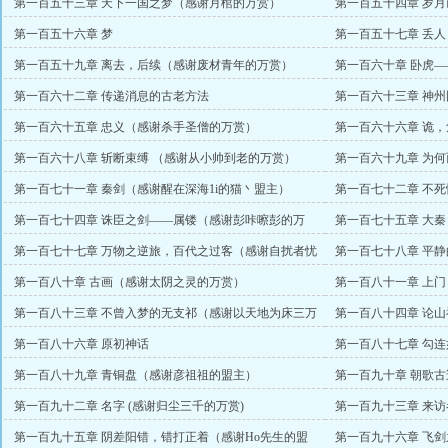
第一百五十三章 天下一国之梦（感谢月棺的万赏）
第一百五十四章 岁
主）
第一百五十六章 梦
第一百五十七章 丢人
第一百五十九章 离去，后续（感谢废材青年的万赏）
第一百六十章 卧虎
第一百六十二章 传递消息的古老方法
第一百六十三章 神
第一百六十五章 忠义（感谢杀手圣僧的万赏）
第一百六十六章 诡
赏）
第一百六十八章 斩断束缚 （感谢从小帅到老的万赏）
第一百六十九章 为
第一百七十一章 秦剑（感谢醒在深海1i的猫丶盟主）
第一百七十二章 不
第一百七十四章 诛臣之剑——属镂（感谢彭咔嚓彭的万
第一百七十五章 大
赏）
第一百七十七章 万物之逆旅，百代之过客（感谢自扰者忧
第一百七十八章 平
天万赏）
盟主）
第一百八十章 古画（感谢太阴之灵的万赏）
第一百八十一章 上
第一百八十三章 不曾入梦的无支祁（感谢以天地为床三万
第一百八十四章 论山神（
赏）
第一百八十六章 原初神话
第一百八十七章 勾连
第一百八十九章 青铜盘（感谢彦祖祖的盟主）
第一百九十章 朝歌古
第一百九十二章 名字 (感谢归尘三千的万赏)
第一百九十三章 来
第一百九十五章 阴差阳错，错打正着（感谢Ho先生的盟
第一百九十六章 飞剑