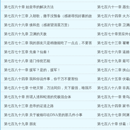
第七百六十章 始皇帝的解决方法
第七百六十一章 愿
主）
第七百六十三章 入朝歌，撒手没预备（感谢尋找好書的故
第七百六十四章 火
事万赏）
第七百六十六章 倏和忽（感谢望清晨万赏）
第七百六十七章 卫
第七百六十九章 卫渊的天敌
第七百七十章里应外
第七百七十二章 我的朋友只是稍微能吃了一点点，不要害
第七百七十三章 饕
怕
第七百七十五章 先秦？仙秦！
第七百七十六章 逼婚
第七百七十八章 道门传统艺能
第七百七十九章 最
第七百八十一章 援军？是的，援军！
第七百八十二章 挟山
第七百八十四章 我和你说件事，你千万不要害怕
第七百八十五章 伏
第七百八十七章 十绝灭禁，万法同归，天下最强，唯我不
第七百八十八章 非
周！
第七百九十章 所谓人渣和蛇渣的究极混合体
第七百九十一章 青
第七百九十三章 忽帝的证道之路
第七百九十四章 家
第七百九十六章 关于被烙印在DNA里的那几件小事
第七百九十七章 阿
第七百九十九章 朋友
第七百八十章 伏羲