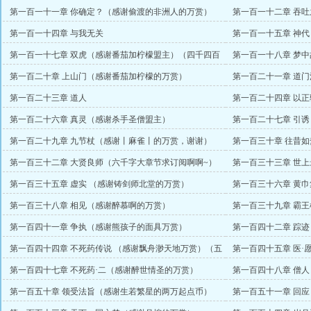
第一百一十一章 你确定？（感谢偷渡的非洲人的万赏）
第一百一十二章 吞吐
（4K章求订阅）
世界有出入）
第一百一十四章 与我无关
第一百一十五章 神
第一百一十七章 双虎（感谢番茄加柠檬盟主）（四千四百
第一百一十八章 梦中
字，卡文一更）
第一百二十章 上山门（感谢番茄加柠檬的万赏）
第一百二十一章 道门
第一百二十三章 道人
第一百二十四章 以
币）（大章求订阅）
第一百二十六章 真灵（感谢杀手圣僧盟主）
第一百二十七章 引
第一百二十九章 九节杖（感谢丨麻雀丨的万赏，谢谢）
第一百三十章 往昔
（大章求订阅！）
主）
第一百三十二章 大贤良师（六千字大章节求订阅啊啊~）
第一百三十三章 世
主）
第一百三十五章 虚实 （感谢铸剑师北堂的万赏）
第一百三十六章 黄
币）（大章整理思路）
第一百三十八章 相见（感谢醉慕啊的万赏）
第一百三十九章 霸王枪
第一百四十一章 争执（感谢熊孩子的面具万赏）
第一百四十二章 踪
万起点币）
第一百四十四章 不死药传说 （感谢飘舟渺天地万赏）（五
第一百四十五章 医·
千字大章求订阅）
第一百四十七章 不死药·二（感谢醉世情圣的万赏）
第一百四十八章 僧
第一百五十章 领受法旨（感谢生若繁星的两万起点币）
第一百五十一章 回