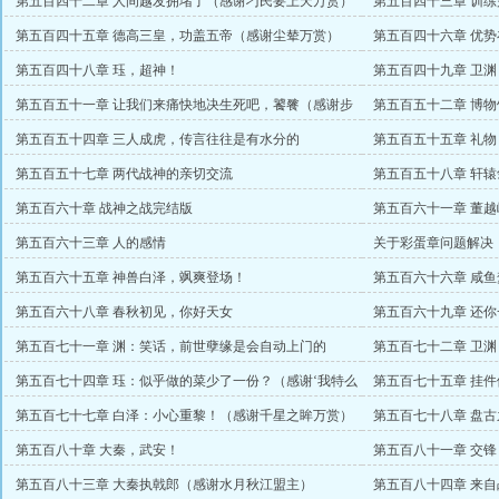
第五百四十二章 人间越发拥堵了（感谢刁民要上天万赏）
第五百四十三章 训
第五百四十五章 德高三皇，功盖五帝（感谢尘辇万赏）
第五百四十六章 优势
第五百四十八章 珏，超神！
第五百四十九章 卫
赏）
第五百五十一章 让我们来痛快地决生死吧，饕餮（感谢步
第五百五十二章 博物
鸳一万五千起点币）
第五百五十四章 三人成虎，传言往往是有水分的
第五百五十五章 礼物
第五百五十七章 两代战神的亲切交流
第五百五十八章 轩辕
第五百六十章 战神之战完结版
第五百六十一章 董
第五百六十三章 人的感情
关于彩蛋章问题解决
第五百六十五章 神兽白泽，飒爽登场！
第五百六十六章 咸
第五百六十八章 春秋初见，你好天女
第五百六十九章 还
第五百七十一章 渊：笑话，前世孽缘是会自动上门的
第五百七十二章 卫渊
吗？！阿青：会的啊！
之弃道人盟主）
第五百七十四章 珏：似乎做的菜少了一份？（感谢‘我特么
第五百七十五章 挂
的不想说’盟主）
舅盟主）
第五百七十七章 白泽：小心重黎！（感谢千星之眸万赏）
第五百七十八章 盘
第五百八十章 大秦，武安！
第五百八十一章 交
第五百八十三章 大秦执戟郎（感谢水月秋江盟主）
第五百八十四章 来