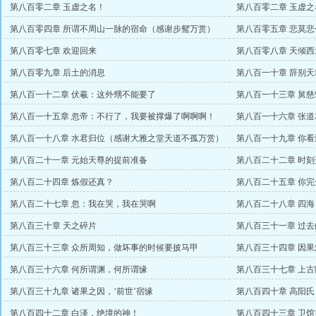
第八百零二章 玉虚之名！
第八百零二章 玉虚之
第八百零四章 所谓不周山一脉的宿命（感谢步鸳万赏）
第八百零五章 悲莫
第八百零七章 欢迎回来
第八百零八章 天倾
第八百零九章 后土的消息
第八百一十章 辞别天
第八百一十二章 伏羲：这外甥不能要了
第八百一十三章 舅慈
第八百一十五章 忽帝：不行了，我要被撑爆了啊啊啊！
第八百一十六章 张
第八百一十八章 水君归位（感谢大雅之堂天道不孤万赏）
第八百一十九章 你看
第八百二十一章 元始天尊的提前准备
第八百二十二章 时
第八百二十四章 炼假还真？
第八百二十五章 你
第八百二十七章 忽：我在哭，我在哭啊
第八百二十八章 四海
第八百三十章 天之碎片
第八百三十一章 过去
第八百三十三章 众所周知，做坏事的时候要披马甲
第八百三十四章 因
第八百三十六章 何所谓渊，何所谓缘
第八百三十七章 上古
第八百三十九章 诸果之因，‘前世’宿缘
第八百四十章 高阳氏
第八百四十二章 白泽，绝境的神！
第八百四十三章 卫