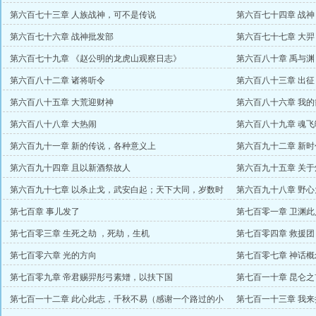
第六百七十三章 人族战神，可不是传说
第六百七十四章 战
第六百七十六章 战神批发部
第六百七十七章 大
第六百七十九章 《赵公明的龙虎山观察日志》
第六百八十章 禹与渊
第六百八十二章 诸将听令
第六百八十三章 出征
第六百八十五章 大荒迎财神
第六百八十六章 我
第六百八十八章 大热闹
第六百八十九章 魂
第六百九十一章 新的传说，各种意义上
第六百九十二章 新时
第六百九十四章 且以新酒祭故人
第六百九十五章 关
第六百九十七章 以杀止戈，武安白起；天下大同，岁数时
第六百九十八章 野
移（石夷）
第七百章 事儿发了
第七百零一章 卫渊
第七百零三章 生死之劫 ，死劫，生机
第七百零四章 救援团
第七百零六章 光的方向
第七百零七章 神话概
第七百零九章 帝君赐羿彤弓素矰，以扶下国
第七百一十章 昆仑之
第七百一十二章 此心此志，千秋不易（感谢一个路过的小
第七百一十三章 我