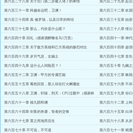
第六百二十八章 关于出门第二步被人堵了的事情
第六百二十九章 起点
第六百三十一章 跨越命运吧，卫渊！
第六百三十二章 欢
第六百三十四章 真·修罗场，以及日常的终结
第六百三十五章 始
第六百三十七章 那么，代价是什么呢？
第六百三十八章 缙
一）
第六百四十章 回礼（感谢酒醉鞭名马1万赏）
第六百四十一章 神代
第六百四十三章 关于敌方英雄和己方英雄的惨烈对比
第六百四十四章 超
泽
第六百四十六章 岁月气息，女娲土
第六百四十七章 首
第六百四十九章 这什么人间险恶？！
第六百五十章 九幽之
第六百五十二章 卫渊：甲方的专属艺能
第六百五十三章 唤
第六百五十五章 蓦然回首，那人却在灯火阑珊处
第六百五十六章 不
的万赏）
第六百五十八章 卫渊，轩辕，刑天：CPU过载中（感谢林
第六百五十九章 你
0099盟主）
第六百六十一章 烛九阴和渊
第六百六十二章 上钩
第六百六十四章 剑客的奔袭，智者的交锋
第六百六十五章 白泽
第六百六十七章 置之死地而后生
第六百六十八章 从
第六百七十章 不可说，不可道
第六百七十一章 精