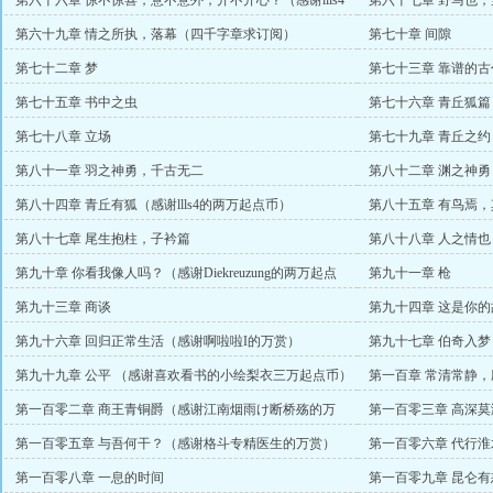
第六十六章 惊不惊喜，意不意外，开不开心？（感谢llls4
第六十七章 野马也
一万五千起点币
第六十九章 情之所执，落幕（四千字章求订阅）
第七十章 间隙
第七十二章 梦
第七十三章 靠谱的古
第七十五章 书中之虫
第七十六章 青丘狐篇
第七十八章 立场
第七十九章 青丘之约
第八十一章 羽之神勇，千古无二
第八十二章 渊之神
第八十四章 青丘有狐（感谢llls4的两万起点币）
第八十五章 有鸟焉
年万赏）
第八十七章 尾生抱柱，子衿篇
第八十八章 人之情
第九十章 你看我像人吗？（感谢Diekreuzung的两万起点
第九十一章 枪
币）
第九十三章 商谈
第九十四章 这是你
第九十六章 回归正常生活（感谢啊啦啦I的万赏）
第九十七章 伯奇入
第九十九章 公平 （感谢喜欢看书的小绘梨衣三万起点币）
第一百章 常清常静
第一百零二章 商王青铜爵（感谢江南烟雨け断桥殇的万
第一百零三章 高深
赏）
第一百零五章 与吾何干？（感谢格斗专精医生的万赏）
第一百零六章 代行淮
第一百零八章 一息的时间
第一百零九章 昆仑