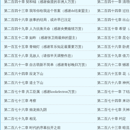
第二百四十章 契和锚（感谢偷渡的非洲人万赏）
第二百四十一章 清
第二百四十三章 我等你给我这个答案（感谢ds结束盟主）
第二百四十四章 过
第二百四十六章 故事的结局，或许早已注定
第二百四十七章 出
天假打磨）
第二百四十九章 人力抗衡天命（感谢央樊殇情万赏）
第二百五十章 希望
第二百五十二章 如昨 （感谢张卫雨最帅的盟主）
第二百五十三章 昆
第一百五十五章 青铜灯（感谢常乐知足最重要万赏）
第二百五十六章 卧虎
第二百五十八章 见故人（请假半天调整作息）
第二百五十九章 借刀
第二百六十一章 自古萌新不简单（感谢青衫晚归万赏）
第二百六十二章 憾
赏）
第二百六十四章 应龙下山
第二百六十五章 花
第二百六十七章 道士下山
第二百六十八章 神
第二百七十章 共工臣属（感谢kookelectron万赏）
第二百七十一章 了结
第二百七十三章 考察
第二百七十四章 来
第二百七十六章 烛龙烛九阴
第二百七十七章 天神
第二百七十九章 相见
第二百八十章 约定
第二百八十二章 时代的序幕拉开之前
第二百八十三章 暗