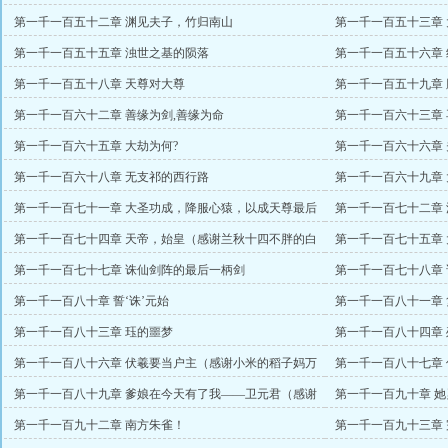
国争霸
第一千一百五十二章 渊见夫子，竹归南山
第一千一百五十三章
第一千一百五十五章 浊世之基的陨落
第一千一百五十六章
第一千一百五十八章 天尊对大尊
第一千一百五十九章 
第一千一百六十二章 善缘为剑,善缘为命
第一千一百六十三章 
第一千一百六十五章 大劫为何?
第一千一百六十六章
第一千一百六十八章 无支祁的西行路
第一千一百六十九章
第一千一百七十一章 大圣功成，降服心猿，以成天尊最后
第一千一百七十二章
的一环
第一千一百七十四章 天帝，始皇（感谢兰秋十四不胖的白
第一千一百七十五章 
银盟）
第一千一百七十七章 诛仙剑阵的最后一柄剑
第一千一百七十八章
第一千一百八十章 誓‘诛’元始
第一千一百八十一章
第一千一百八十三章 珏的噩梦
第一千一百八十四章
第一千一百八十六章 伏羲要当户主（感谢小米的稻子妈万
第一千一百八十七章
赏）
第一千一百八十九章 爹娘在今天有了我——卫元君（感谢
第一千一百九十章 她
逍遥风流万赏）
万赏）
第一千一百九十二章 南方朱雀！
第一千一百九十三章