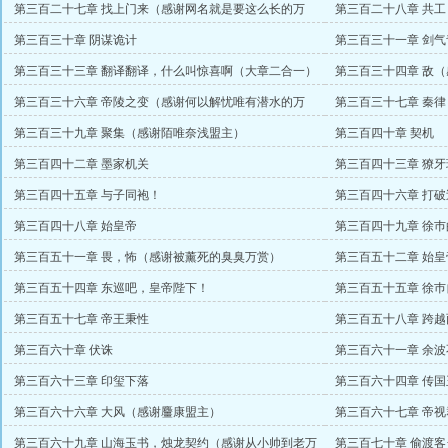
第三百二十七章 找上门来（感谢网名就是要这么长的万
第三百二十八章 共
赏）
第三百三十章 阴谋诡计
第三百三十一章 剑气
第三百三十三章 翻译翻译，什么叫惊喜啊（大章二合一）
第三百三十四章 敌
第三百三十六章 帝陵之变（感谢何以解忧唯有潜水的万
第三百三十七章 秦
赏）
第三百三十九章 聚集（感谢陌唯奈浅盟主）
第三百四十章 契机
第三百四十二章 墨家机关
第三百四十三章 獠
第三百四十五章 与子同袍！
第三百四十六章 打
赏）
第三百四十八章 始皇帝
第三百四十九章 徐
第三百五十一章 畏，怖（感谢被薰死的臭臭万赏）
第三百五十二章 始
第三百五十四章 东巡吧，皇帝陛下！
第三百五十五章 徐巿
币）
第三百五十七章 帝王秉性
第三百五十八章 跨
第三百六十章 伏诛
第三百六十一章 余波
第三百六十三章 印玺下落
第三百六十四章 传
第三百六十六章 大风（感谢麠康盟主）
第三百六十七章 帝
第三百六十九章 山海玉书，烛龙契约（感谢从小帅到老万
第三百七十章 偷渡客