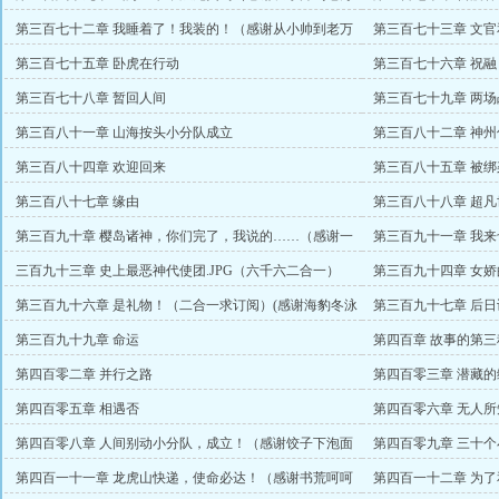
赏）
第三百七十二章 我睡着了！我装的！（感谢从小帅到老万
第三百七十三章 文
赏）
赏）
第三百七十五章 卧虎在行动
第三百七十六章 祝
第三百七十八章 暂回人间
第三百七十九章 两场
第三百八十一章 山海按头小分队成立
第三百八十二章 神
第三百八十四章 欢迎回来
第三百八十五章 被
第三百八十七章 缘由
第三百八十八章 超
第三百九十章 樱岛诸神，你们完了，我说的……（感谢一
第三百九十一章 我来
生习文万赏）
三百九十三章 史上最恶神代使团.JPG（六千六二合一）
第三百九十四章 女
第三百九十六章 是礼物！（二合一求订阅）(感谢海豹冬泳
第三百九十七章 后
盟主)
第三百九十九章 命运
第四百章 故事的第
赏）
第四百零二章 并行之路
第四百零三章 潜藏
第四百零五章 相遇否
第四百零六章 无人
万打赏)
第四百零八章 人间别动小分队，成立！（感谢饺子下泡面
第四百零九章 三十个
万赏）
第四百一十一章 龙虎山快递，使命必达！（感谢书荒呵呵
第四百一十二章 为了和平