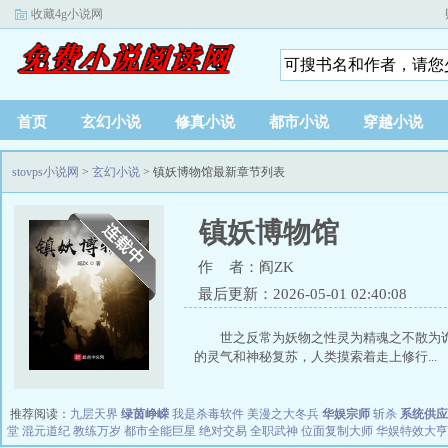
收藏4g小说网
首页
玄幻小说
修真小说
都市小说
穿越小说
stovps小说网
>
玄幻小说
> 镇妖博物馆最新章节列表
镇妖博物馆
作 者：阎ZK
最后更新：2026-05-01 02:40:08
世之反常为妖物之性灵为精魂之不散为
的灵气和神秘复苏，人类摸索着走上修行...
推荐阅读：
九层天界
绿茵峥嵘
我是杀毒软件
美漫之大冬兵
华娱宗师
斩杀
系统供应
堂
混元道纪
教练万岁
都市全能巨星
绝对交易
全职武神
位面复制大师
华娱特效大亨