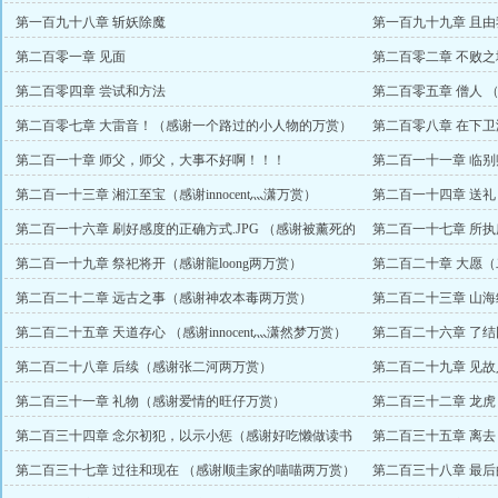
主）
赏）
第一百九十八章 斩妖除魔
第一百九十九章 且
白的万赏）
第二百零一章 见面
第二百零二章 不败之城
第二百零四章 尝试和方法
第二百零五章 僧人 
第二百零七章 大雷音！（感谢一个路过的小人物的万赏）
第二百零八章 在下
吉万赏）
第二百一十章 师父，师父，大事不好啊！！！
第二百一十一章 临别
第二百一十三章 湘江至宝（感谢innocent灬潇万赏）
第二百一十四章 送
赏）
第二百一十六章 刷好感度的正确方式.JPG （感谢被薰死的
第二百一十七章 所
臭臭万赏）
第二百一十九章 祭祀将开（感谢龍loong两万赏）
第二百二十章 大愿
赏）
第二百二十二章 远古之事（感谢神农本毒两万赏）
第二百二十三章 山
第二百二十五章 天道存心 （感谢innocent灬潇然梦万赏）
第二百二十六章 了
第二百二十八章 后续（感谢张二河两万赏）
第二百二十九章 见
第二百三十一章 礼物（感谢爱情的旺仔万赏）
第二百三十二章 龙虎
第二百三十四章 念尔初犯，以示小惩（感谢好吃懒做读书
第二百三十五章 离
客万赏）
第二百三十七章 过往和现在 （感谢顺圭家的喵喵两万赏）
第二百三十八章 最