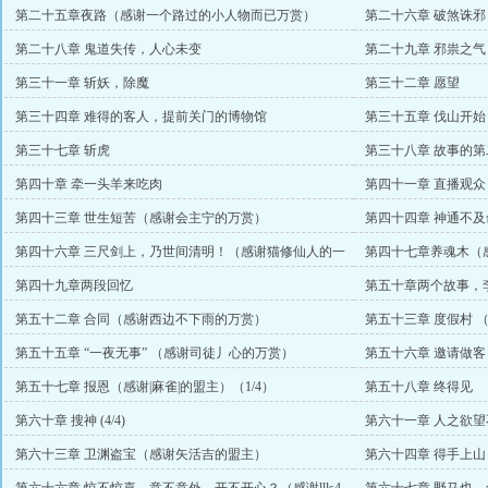
赏）
第二十五章夜路（感谢一个路过的小人物而已万赏）
第二十六章 破煞诛
赏）
第二十八章 鬼道失传，人心未变
第二十九章 邪祟之气
第三十一章 斩妖，除魔
第三十二章 愿望
第三十四章 难得的客人，提前关门的博物馆
第三十五章 伐山开始
第三十七章 斩虎
第三十八章 故事的
第四十章 牵一头羊来吃肉
第四十一章 直播观
第四十三章 世生短苦（感谢会主宁的万赏）
第四十四章 神通不
第四十六章 三尺剑上，乃世间清明！（感谢猫修仙人的一
第四十七章养魂木（
万五千起点币）
第四十九章两段回忆
第五十章两个故事，
第五十二章 合同（感谢西边不下雨的万赏）
第五十三章 度假村 
第五十五章 “一夜无事” （感谢司徒丿心的万赏）
第五十六章 邀请做客
第五十七章 报恩（感谢|麻雀|的盟主）（1/4）
第五十八章 终得见
第六十章 搜神 (4/4)
第六十一章 人之欲
第六十三章 卫渊盗宝（感谢矢活吉的盟主）
第六十四章 得手上山