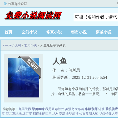
收藏4g小说网
首页
玄幻小说
修真小说
都市小说
穿越小说
stovps小说网
>
玄幻小说
> 人鱼最新章节列表
人鱼
作 者：何所思
最后更新：2025-12-31 20:45:54
碧海镇有个极为特殊的传统，那就是海
片，奇怪的风俗，将会一一展现。 * 海面之下
推荐阅读：
九层天界
绿茵峥嵘
我是杀毒软件
美漫之大冬兵
华娱宗师
斩杀
系统供应
堂
混元道纪
教练万岁
都市全能巨星
绝对交易
全职武神
位面复制大师
华娱特效大亨