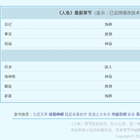
《人鱼》最新章节
（提示：已启用缓存技
后记
海葬
事实
推测
祝福
神庙
归乡
故人
海神祭
神庙
赌徒
推测
家庭
海葬
新书推荐：
九层天界
绿茵峥嵘
我是杀毒软件
美漫之大冬兵
华娱宗师
斩杀
系
空城
战争天堂
混元道纪
教练万岁
都市全能巨星
绝对交易
全职武神
位面复制
《人鱼》情节跌宕起伏、扣人心弦，是一本情
本站所有小说为转载作品，所有章节均由
Copyright © 2