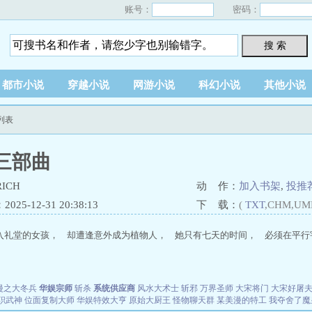
账号：
密码：
搜 索
都市小说
穿越小说
网游小说
科幻小说
其他小说
列表
三部曲
ICH
动 作：
加入书架
,
投推
25-12-31 20:38:13
下 载：
(
TXT
,CHM,UM
入礼堂的女孩， 却遭逢意外成为植物人， 她只有七天的时间， 必须在平行
漫之大冬兵
华娱宗师
斩杀
系统供应商
风水大术士
斩邪
万界圣师
大宋将门
大宋好屠
职武神
位面复制大师
华娱特效大亨
原始大厨王
怪物聊天群
某美漫的特工
我夺舍了魔