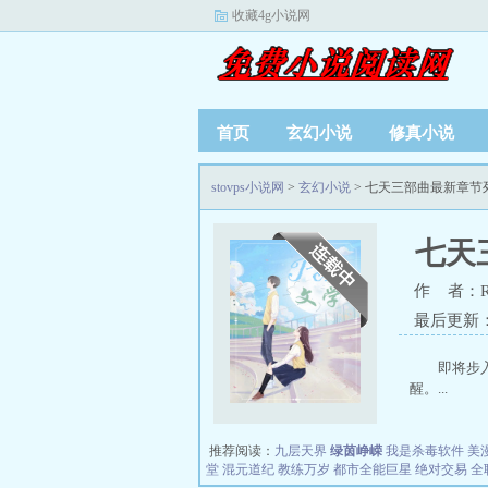
收藏4g小说网
首页
玄幻小说
修真小说
stovps小说网
>
玄幻小说
> 七天三部曲最新章节
七天
作 者：R
最后更新：20
即将步
醒。...
推荐阅读：
九层天界
绿茵峥嵘
我是杀毒软件
美
堂
混元道纪
教练万岁
都市全能巨星
绝对交易
全