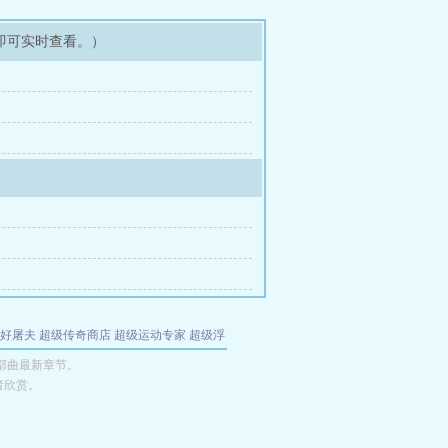
即可实时查看。）
好屠夫
超级传奇商店
超级运动专家
超级浮
的特工
我夺舍了魔皇
都市极品医仙
九天
酋
三部曲最新章节。
者欣赏。