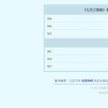
《七天三部曲》
009
006
003
001
004
007
新书推荐：
九层天界
绿茵峥嵘
我是杀毒
空城
战争天堂
混元道纪
教练万岁
都市全
《七天三部曲》
本站所