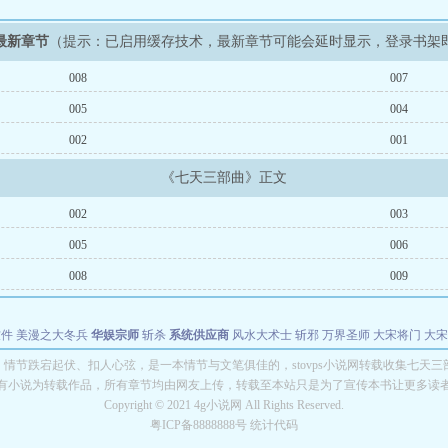
最新章节
（提示：已启用缓存技术，最新章节可能会延时显示，登录书架
008
007
005
004
002
001
《七天三部曲》正文
002
003
005
006
008
009
软件
美漫之大冬兵
华娱宗师
斩杀
系统供应商
风水大术士
斩邪
万界圣师
大宋将门
大宋
能巨星
绝对交易
全职武神
位面复制大师
华娱特效大亨
原始大厨王
怪物聊天群
某美漫
情节跌宕起伏、扣人心弦，是一本情节与文笔俱佳的，stovps小说网转载收集七天
有小说为转载作品，所有章节均由网友上传，转载至本站只是为了宣传本书让更多读
长别打脸
Copyright © 2021 4g小说网 All Rights Reserved.
粤ICP备8888888号 统计代码