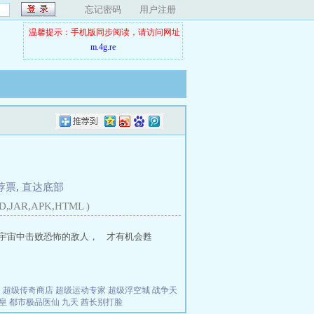
忘记密码
用户注册
温馨提示：手机版同步阅读，请访问网址
m.4g.re
荐票
,
直达底部
D,JAR,APK,HTML )
宇宙中击败恐怖的敌人， 才有机会甦
夫
超级传奇商店
超级运动专家
超级浮空城
战争天
皇
都市极品医仙
九天
酋长别打脸