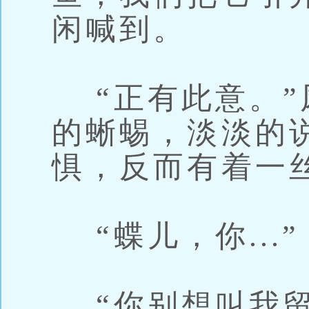
闲喊到。
“正有此意。”
的蜥蜴，淡淡的
惧，反而有着一
“蝶儿，你...”
“你别想叫我留