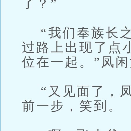
了？”
“我们奉族长之
过路上出现了点
位在一起。”凤
“又见面了，凤
前一步，笑到。