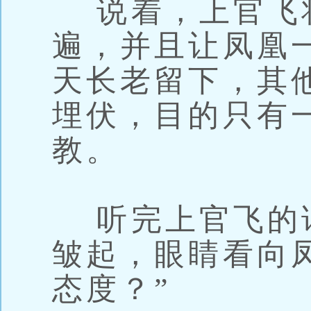
说着，上官飞
遍，并且让凤凰
天长老留下，其
埋伏，目的只有
教。
听完上官飞的
皱起，眼睛看向
态度？”