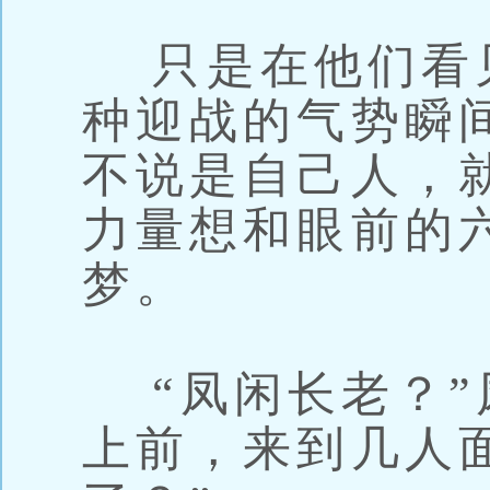
只是在他们看
种迎战的气势瞬
不说是自己人，
力量想和眼前的
梦。
“凤闲长老？”
上前，来到几人