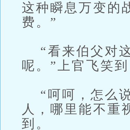
这种瞬息万变的
费。”
“看来伯父对这
呢。”上官飞笑到
“呵呵，怎么说
人，哪里能不重
到。