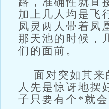
路，准确性就直
加上几人均是飞
凤灵两人带着凤
那天池的时候，
们的面前。
面对突如其来
人先是惊讶地摆
子只要有个*就