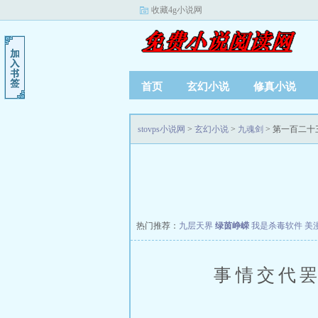
收藏4g小说网
首页
玄幻小说
修真小说
stovps小说网
>
玄幻小说
>
九魂剑
> 第一百二十
热门推荐：
九层天界
绿茵峥嵘
我是杀毒软件
美
事情交代罢