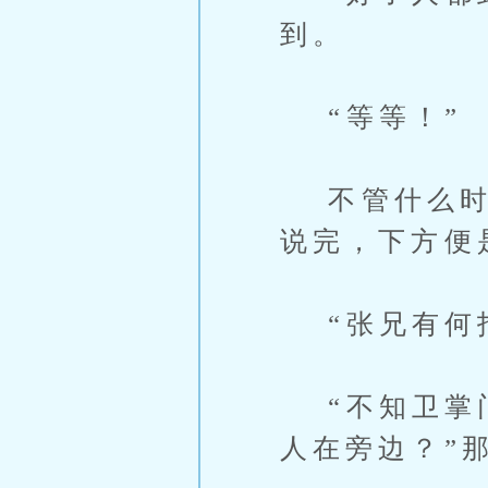
到。
“等等！”
不管什么时候
说完，下方便
“张兄有何指
“不知卫掌门
人在旁边？”