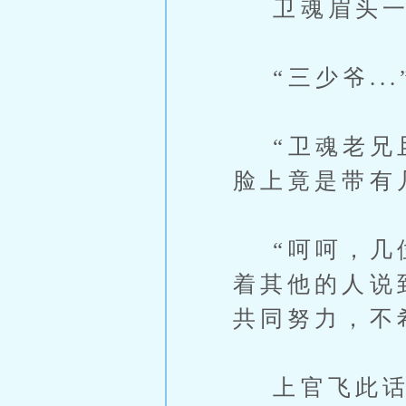
卫魂眉头一
“三少爷...
“卫魂老兄且
脸上竟是带有
“呵呵，几位
着其他的人说
共同努力，不
上官飞此话一