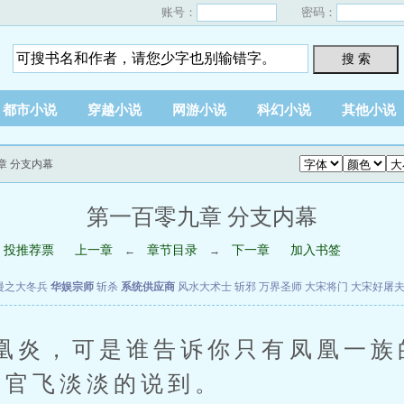
账号：
密码：
搜 索
都市小说
穿越小说
网游小说
科幻小说
其他小说
章 分支内幕
第一百零九章 分支内幕
投推荐票
上一章
章节目录
下一章
加入书签
←
→
漫之大冬兵
华娱宗师
斩杀
系统供应商
风水大术士
斩邪
万界圣师
大宋将门
大宋好屠
炎，可是谁告诉你只有凤凰一族
上官飞淡淡的说到。