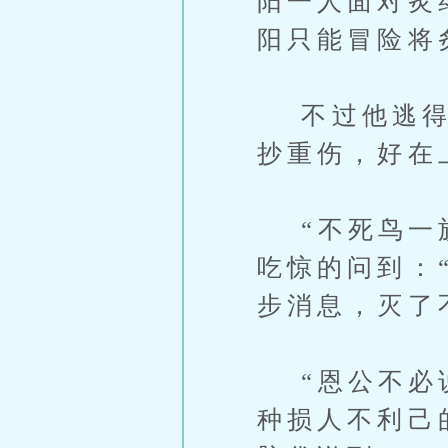
阳一人面对炙
阳只能冒险将
不过他逃得快
抄重伤，好在
“不死鸟一族
吃惊的问到：
步消息，灭了
“恩公不必说
种损人不利己