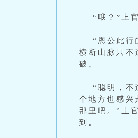
“哦？”上官
“恩公此行的
横断山脉只不
破。
“聪明，不过
个地方也感兴
那里吧。”上
到。