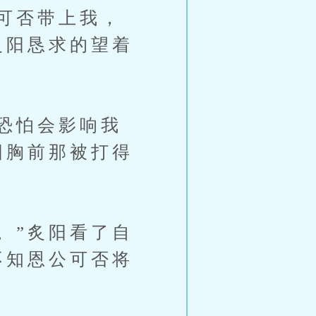
可否带上我，
炙阳恳求的望着
恐怕会影响我
阳胸前那被打得
。”炙阳看了自
不知恩公可否将