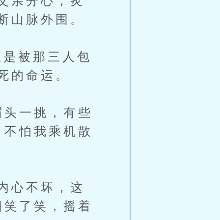
父亲分心，炙
断山脉外围。
是被那三人包
死的命运。
眉头一挑，有些
？不怕我乘机散
内心不坏，这
阳笑了笑，摇着