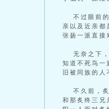
不过眼前的炙
亲以及近亲都
张扬一派直接
无奈之下，炙
知道不死鸟一
旧被同族的人
不久前，炙阳
和那炙终三兄