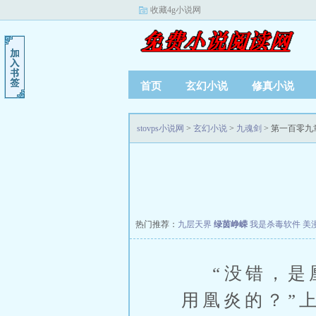
收藏4g小说网
首页
玄幻小说
修真小说
stovps小说网
>
玄幻小说
>
九魂剑
> 第一百零九
热门推荐：
九层天界
绿茵峥嵘
我是杀毒软件
美
“没错，是凰
用凰炎的？”