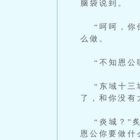
脑袋说到。
“呵呵，你倒
么做。
“不知恩公哪
“东域十三城
了，和你没有
“炎城？”炙
恩公你要做什