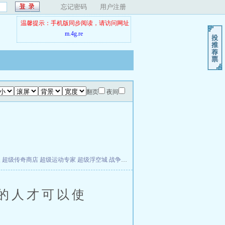
忘记密码
用户注册
温馨提示：手机版同步阅读，请访问网址
m.4g.re
翻页
夜间
夫
超级传奇商店
超级运动专家
超级浮空城
战争天堂
混元道纪
教练万岁
都市全能巨星
的人才可以使