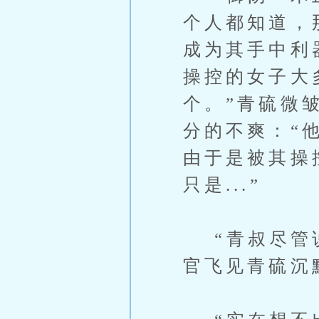
个人都知道，
成为其手中利
操控的女子大
个。”青硫微
分的不爽：“
由于是被其操
只是...”
“青叔尽管说
官飞见青硫沉