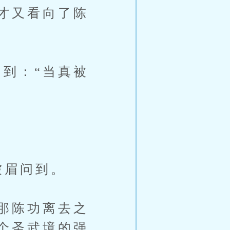
才又看向了陈
到：“当真被
皱眉问到。
那陈功离去之
个圣武境的强