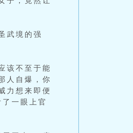
女子，竟然让
圣武境的强
应该不至于能
那人自爆，你
威力想来即便
看了一眼上官