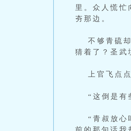
里。众人慌忙
夯那边。
不够青硫却是
猜着了？圣武
上官飞点点
“这倒是有些
“青叔放心吧
前的那句话我