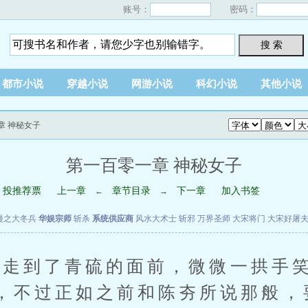
账号：
密码：
搜 索
都市小说
穿越小说
网游小说
科幻小说
其他小说
章 神秘女子
第一百零一章 神秘女子
投推荐票
上一章
章节目录
下一章
加入书签
←
→
漫之大冬兵
华娱宗师
斩杀
系统供应商
风水大术士
斩邪
万界圣师
大宋将门
大宋好屠
到了青硫的面前，微微一拱手笑
，不过正如之前和陈夯所说那般，