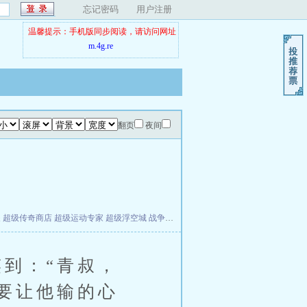
忘记密码
用户注册
温馨提示：手机版同步阅读，请访问网址
m.4g.re
翻页
夜间
夫
超级传奇商店
超级运动专家
超级浮空城
战争天堂
混元道纪
教练万岁
都市全能巨星
到：“青叔，
要让他输的心