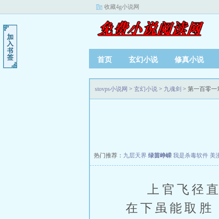
收藏4g小说网
首页
玄幻小说
修真小说
stovps小说网
>
玄幻小说
>
九魂剑
> 第一百零一
热门推荐：
九层天界
绿茵峥嵘
我是杀毒软件
美
上官飞径直走
在下虽能取胜