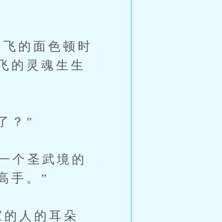
。
飞的面色顿时
飞的灵魂生生
了？”
一个圣武境的
高手。”
家的人的耳朵