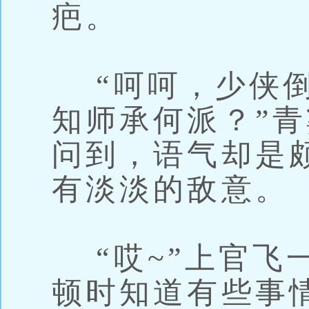
疤。
“呵呵，少侠倒
知师承何派？”
问到，语气却是
有淡淡的敌意。
“哎~”上官飞
顿时知道有些事