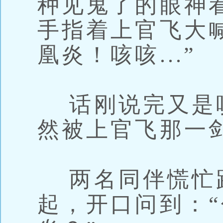
种见鬼了的眼神
手指着上官飞大
凰炎！咳咳...”
话刚说完又是
然被上官飞那一
两名同伴慌忙
起，开口问到：