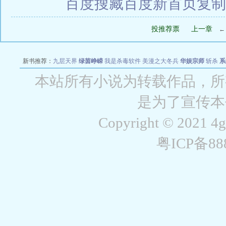
百度搜藏
百度新首页
复制
投推荐票
上一章
新书推荐：
九层天界
绿茵峥嵘
我是杀毒软件
美漫之大冬兵
华娱宗师
斩杀
系
空城
战争天堂
混元道纪
教练万岁
都市全能巨星
绝对交易
全职武神
位面复制
本站所有小说为转载作品，所
是为了宣传本
Copyright © 2021 4
粤ICP备8