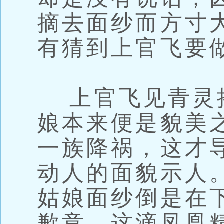
摘去面纱而方寸
有猜到上官飞要
上官飞见青灵摇
娘本来便是貌美
一族降祸，这才
动人的面貌示人
姑娘面纱倒是在
歉意，这滴凤凰