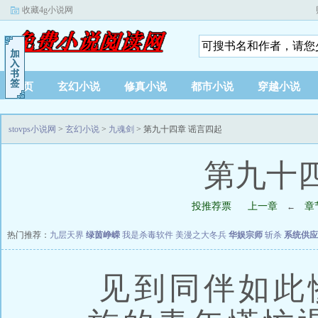
收藏4g小说网
首页
玄幻小说
修真小说
都市小说
穿越小说
stovps小说网
>
玄幻小说
>
九魂剑
> 第九十四章 谣言四起
第九十
投推荐票
上一章
章
←
热门推荐：
九层天界
绿茵峥嵘
我是杀毒软件
美漫之大冬兵
华娱宗师
斩杀
系统供应
见到同伴如此