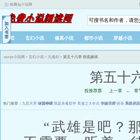
收藏4g小说网
首页
玄幻小说
修真小说
都市小说
穿越小说
stovps小说网
>
玄幻小说
>
九魂剑
> 第五十六章 彻底嫁祸
第五十
投推荐票
上一章
章
←
热门推荐：
九层天界
绿茵峥嵘
我是杀毒软件
美漫之大冬兵
华娱宗师
斩杀
系统供应
“武雄是吧？那