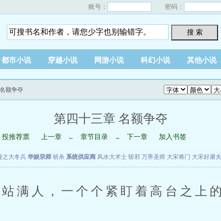
账号：
密码：
搜 索
都市小说
穿越小说
网游小说
科幻小说
其他小说
 名额争夺
第四十三章 名额争夺
投推荐票
上一章
章节目录
下一章
加入书签
←
→
漫之大冬兵
华娱宗师
斩杀
系统供应商
风水大术士
斩邪
万界圣师
大宋将门
大宋好屠
站满人，一个个紧盯着高台之上