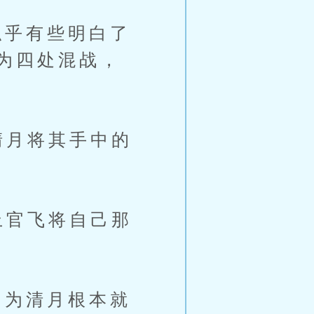
乎有些明白了
为四处混战，
清月将其手中的
上官飞将自己那
为清月根本就