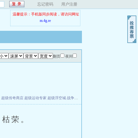
忘记密码
用户注册
温馨提示：手机版同步阅读，请访问网址
m.4g.re
翻页
夜间
夫
超级传奇商店
超级运动专家
超级浮空城
战争天堂
混元道纪
教练万岁
都市全能巨星
的枯荣。