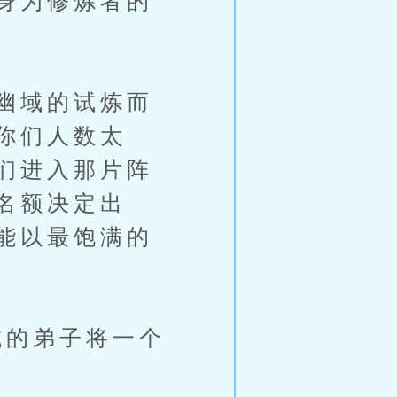
身为修炼者的
幽域的试炼而
你们人数太
们进入那片阵
名额决定出
能以最饱满的
的弟子将一个