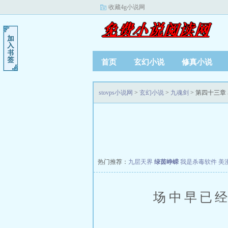
收藏4g小说网
首页
玄幻小说
修真小说
stovps小说网
>
玄幻小说
>
九魂剑
> 第四十三章
热门推荐：
九层天界
绿茵峥嵘
我是杀毒软件
美
场中早已经