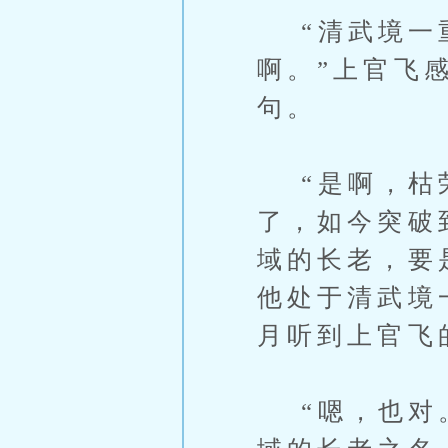
“清武境一重
啊。”上官飞
句。
“是啊，枯荣
了，如今突破
域的长老，要
他处于清武境
月听到上官飞
“嗯，也对。