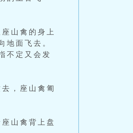
座山禽的身上
向地面飞去。
指不定又会发
去，座山禽匍
座山禽背上盘