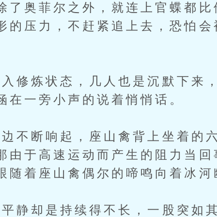
除了奥菲尔之外，就连上官蝶都比
形的压力，不赶紧追上去，恐怕会
修炼状态，几人也是沉默下来，
涵在一旁小声的说着悄悄话。
不断响起，座山禽背上坐着的六
那由于高速运动而产生的阻力当回
跟随着座山禽偶尔的啼鸣向着冰河
静却是持续得不长，一股突如其