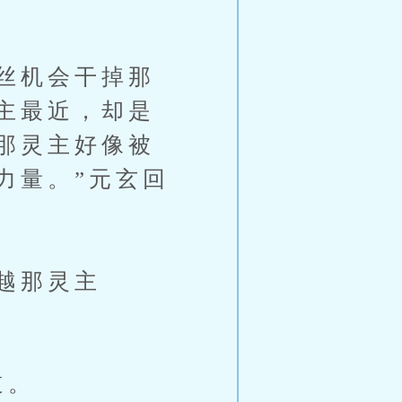
丝机会干掉那
主最近，却是
那灵主好像被
力量。”元玄回
越那灵主
道。