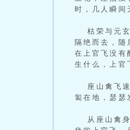
时，几人瞬间
枯荣与元玄双
隔绝而去，随
在上官飞没有
生什么，上官
座山禽飞速落
匐在地，瑟瑟
从座山禽身上