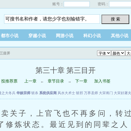
账号：
密码：
搜 索
都市小说
穿越小说
网游小说
科幻小说
其他小说
第三目开
第三十章 第三目开
投推荐票
上一章
章节目录
下一章
加入书签
←
→
漫之大冬兵
华娱宗师
斩杀
系统供应商
风水大术士
斩邪
万界圣师
大宋将门
大宋好屠
关子，上官飞也不再多问，转过
了修炼状态。最近见到的同辈之人