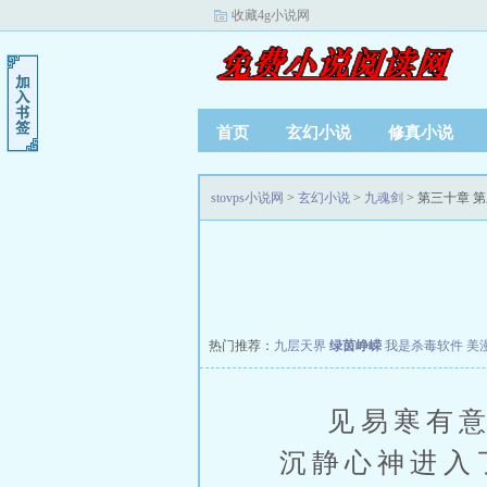
收藏4g小说网
首页
玄幻小说
修真小说
stovps小说网
>
玄幻小说
>
九魂剑
> 第三十章 
热门推荐：
九层天界
绿茵峥嵘
我是杀毒软件
美
见易寒有意卖
沉静心神进入