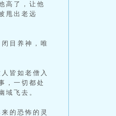
他高了，让他
被甩出老远
闭目养神，唯
人皆如老僧入
事，一切都处
幽域飞去。
来的恐怖的灵