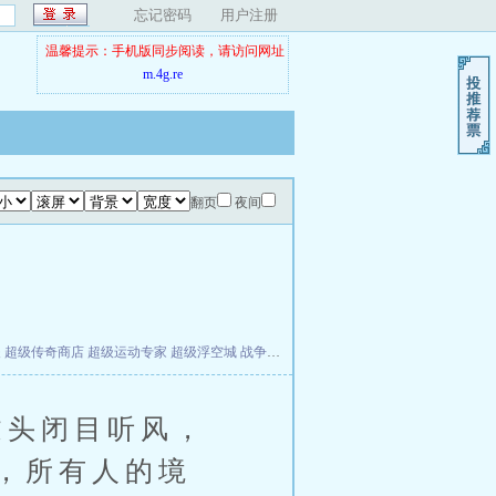
忘记密码
用户注册
温馨提示：手机版同步阅读，请访问网址
m.4g.re
翻页
夜间
夫
超级传奇商店
超级运动专家
超级浮空城
战争天堂
混元道纪
教练万岁
都市全能巨星
头闭目听风，
，所有人的境