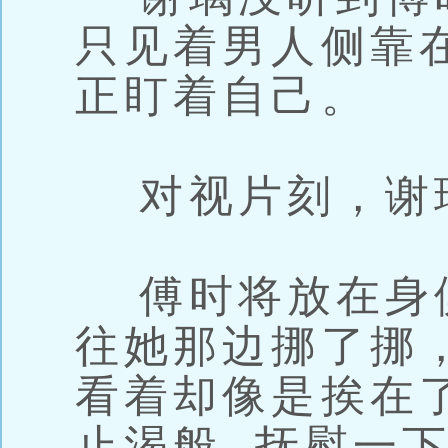
只见着男人侧靠在
正盯着自己。
对视片刻，谢
傅时将放在身侧
往她那边挪了挪
看着却像是挨在
止渴般, 抚慰一