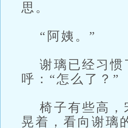
思。
“阿姨。”
谢璃已经习惯
呼：“怎么了？”
椅子有些高，
晃着，看向谢璃