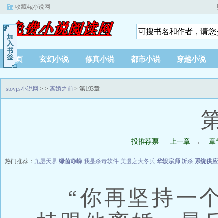
收藏4g小说网
首页
玄幻小说
修真小说
都市小说
穿越小说
stovps小说网
>
>
离婚之前
> 第193章
第
投推荐票
上一章
章
←
热门推荐：
九层天界
绿茵峥嵘
我是杀毒软件
美漫之大冬兵
华娱宗师
斩杀
系统供应
“你再坚持一个