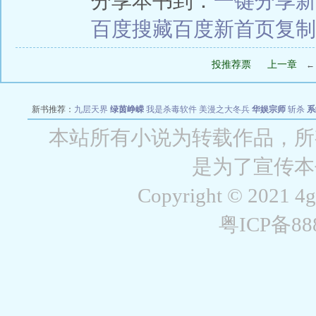
分享本书到：
一键分享
新
百度搜藏
百度新首页
复制
投推荐票
上一章
新书推荐：
九层天界
绿茵峥嵘
我是杀毒软件
美漫之大冬兵
华娱宗师
斩杀
系
空城
战争天堂
混元道纪
教练万岁
都市全能巨星
绝对交易
全职武神
位面复制
本站所有小说为转载作品，所
是为了宣传本
Copyright © 2021 4
粤ICP备8