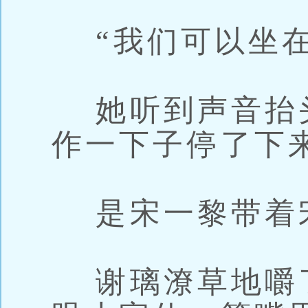
“我们可以坐在
她听到声音抬
作一下子停了下
是宋一黎带着
谢璃潦草地嚼