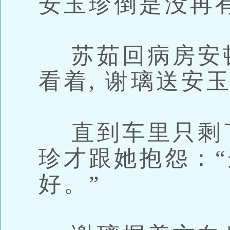
安玉珍倒是没再
苏茹回病房安
看着, 谢璃送安
直到车里只剩
珍才跟她抱怨：
好。”