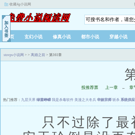
收藏4g小说网
首页
玄幻小说
修真小说
都市小说
穿越小说
stovps小说网
>
>
离婚之前
> 第161章
第
投推荐票
上一章
章
←
热门推荐：
九层天界
绿茵峥嵘
我是杀毒软件
美漫之大冬兵
华娱宗师
斩杀
系统供应
只不过除了最