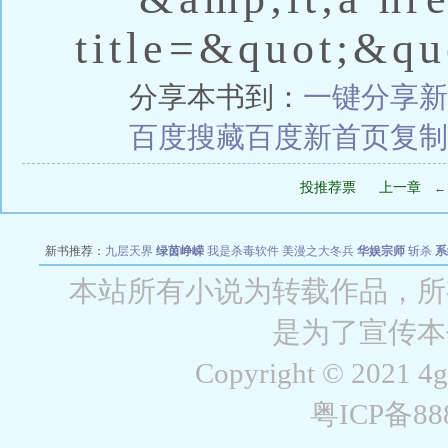
title=&quot;&qu
分享本书到：
一键分享
新
百度搜藏
百度新首页
复制
投推荐票
上一章
新书推荐：
九层天界
绿茵峥嵘
我是杀毒软件
美漫之大冬兵
华娱宗师
斩杀
系
空城
战争天堂
混元道纪
教练万岁
都市全能巨星
绝对交易
全职武神
位面复制
本站所有小说为转载作品，所
是为了宣传本
Copyright © 2021 4
粤ICP备8